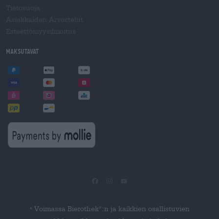
Tietosuoja
Asiakkaiden Arvostelut
Esteettömyysilmoitus
Maksutavat
Voimassa Bierothek
:n ja kaikkien osallistuvien
®
*