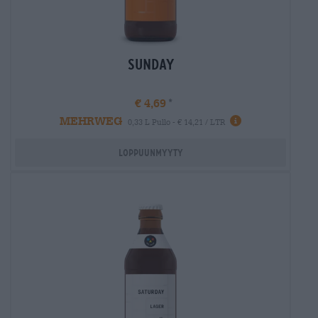
Sunday
€ 4,69
MEHRWEG
Info
0,33 L Pullo - € 14,21 / LTR
Loppuunmyyty