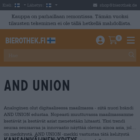
Skip to main content
Finnish
Suomi
Kieli:
Lähetys:
shop@bierothek.de
Kauppa on parhaillaan remontissa. Tämän vuoksi
tilausten tekeminen ei ole tällä hetkellä mahdollista.
0
Einloggen / An
Warenkor
M
And Union
Analoginen olut digitaalisessa maailmassa - siitä nuori brändi
AND UNION edustaa. Nopeasti muuttuvassa maailmassamme
kestävät ja kestävät asiat menetetään hitaasti. Yksi trendi
seuraa seuraavaa ja innovaatio näyttää olevan ainoa asia, jolla
on merkitystä. AND UNION -merkki vastustaa tätä kehitystä