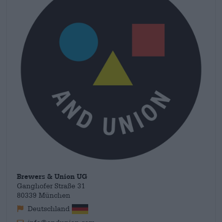
kaikkia yhdistää käsityötaito ja maanläheisyys: JA UNION
tarkoittaa modernia, minimalistista olutta ilman röyhelöitä.
Olemme innostuneita mestarillisesti valmistetuista
luomuksista, jotka todistavat kumppanipanimoiden rikkaasta
panimokokemuksesta ja brändin vakaasta konseptista.
Brewers & Union UG
Ganghofer Straße 31
80339 München
Deutschland