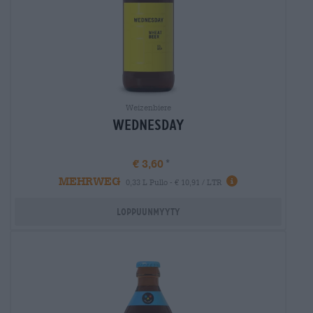
Weizenbiere
Wednesday
€ 3,60
MEHRWEG
Info
0,33 L Pullo - € 10,91 / LTR
Loppuunmyyty