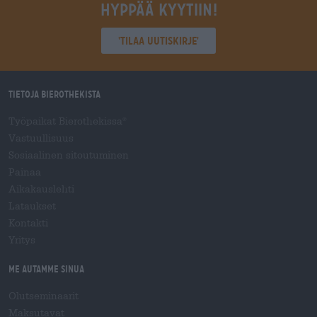
Hyppää kyytiin!
'Tilaa uutiskirje'
Tietoja Bierothekista
Työpaikat Bierothekissa
®
Vastuullisuus
Sosiaalinen sitoutuminen
Painaa
Aikakauslehti
Lataukset
Kontakti
Yritys
Me autamme sinua
Olutseminaarit
Maksutavat