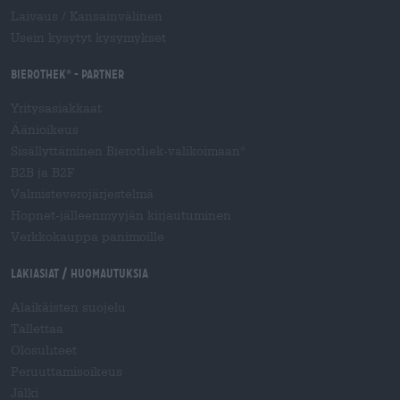
Laivaus
/
Kansainvälinen
Usein kysytyt kysymykset
Bierothek
- Partner
®
Yritysasiakkaat
Äänioikeus
Sisällyttäminen Bierothek-valikoimaan
®
B2B ja B2F
Valmisteverojärjestelmä
Hopnet-jälleenmyyjän kirjautuminen
Verkkokauppa panimoille
Lakiasiat / Huomautuksia
Alaikäisten suojelu
Tallettaa
Olosuhteet
Peruuttamisoikeus
Jälki