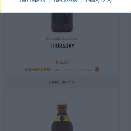
Data Deletion
Data Access
Privacy Policy
Deutsche Lagerbiere
Thursday
€ 4,20
MEHRWEG
Info
0,33 L Pullo - € 12,73 / LTR
Loppuunmyyty