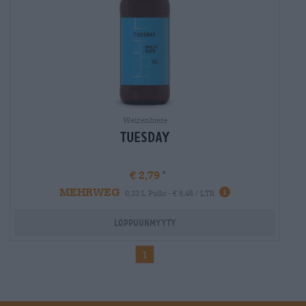
Weizenbiere
Tuesday
€ 2,79
MEHRWEG
Info
0,33 L Pullo - € 8,45 / LTR
Loppuunmyyty
1