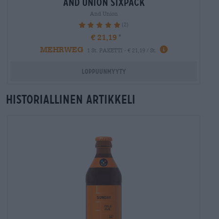
and union sixpack
And Union
(2)
100%
€ 21,19
MEHRWEG
1 St. PAKETTI - € 21,19 / St.
Loppuunmyyty
Historiallinen artikkeli