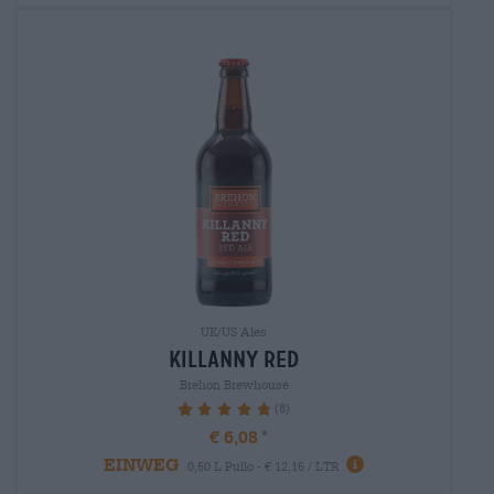
UK/US Ales
killanny red
Brehon Brewhouse
(8)
97.5%
€ 6,08
EINWEG
0,50 L Pullo - € 12,16 / LTR