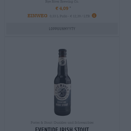
Rye River Brewing Co.
€ 4,09
EINWEG
0,33 L Pullo - € 12,39 / LTR
Loppuunmyyty
Porter & Stout|Dunkles und Schwarzbier
Eventide irish stout