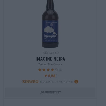
India Pale Ale
imagine neipa
Brehon Brewhouse
(1)
80%
€ 6,58
EINWEG
0,50 L Pullo - € 13,16 / LTR
Loppuunmyyty