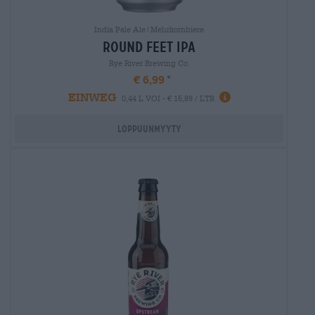
India Pale Ale|Mehrkornbiere
round feet ipa
Rye River Brewing Co.
€ 6,99
EINWEG
0,44 L VOI - € 15,89 / LTR
Loppuunmyyty