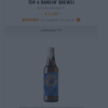
top 4 bangin’ brews!
Rye River Brewing Co.
€ 11,59
EINWEG
1 St. PAKETTI - € 11,59 / St.
Loppuunmyyty
Holzfassgereifte Biere|UK/US Ales|Mehrkornbiere