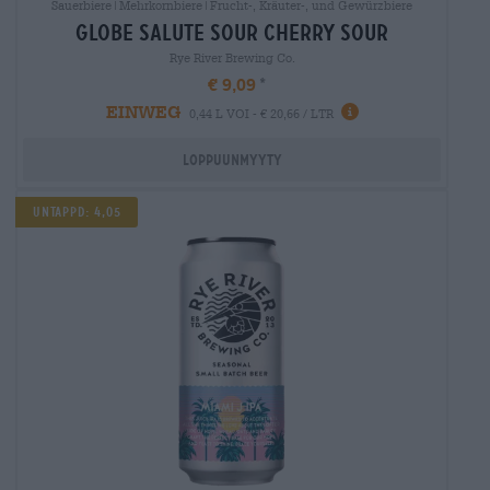
Sauerbiere|Mehrkornbiere|Frucht-, Kräuter-, und Gewürzbiere
globe salute sour cherry sour
Rye River Brewing Co.
€ 9,09
EINWEG
0,44 L VOI - € 20,66 / LTR
Loppuunmyyty
UNTAPPD: 4,05