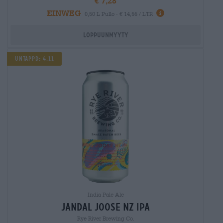
€ 7,28
EINWEG
0,50 L Pullo - € 14,56 / LTR
Loppuunmyyty
UNTAPPD: 4,11
India Pale Ale
jandal joose nz ipa
Rye River Brewing Co.