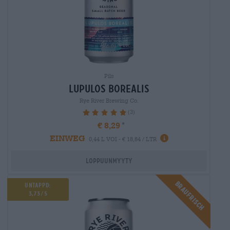
Pils
lupulos borealis
Rye River Brewing Co.
(3)
100%
€ 8,29
EINWEG
0,44 L VOI - € 18,84 / LTR
Loppuunmyyty
BRAUFRISCH
UNTAPPD:
3,73/5