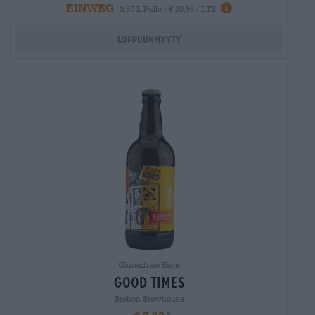
EINWEG
0,50 L Pullo - € 20,98 / LTR
Loppuunmyyty
Glutenfreie Biere
good times
Brehon Brewhouse