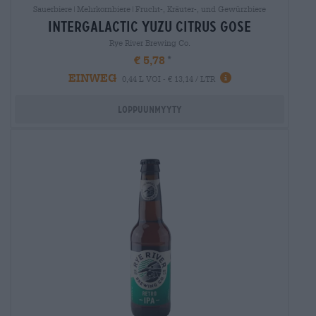
Sauerbiere|Mehrkornbiere|Frucht-, Kräuter-, und Gewürzbiere
intergalactic yuzu citrus gose
Rye River Brewing Co.
€ 5,78
EINWEG
0,44 L VOI - € 13,14 / LTR
Loppuunmyyty