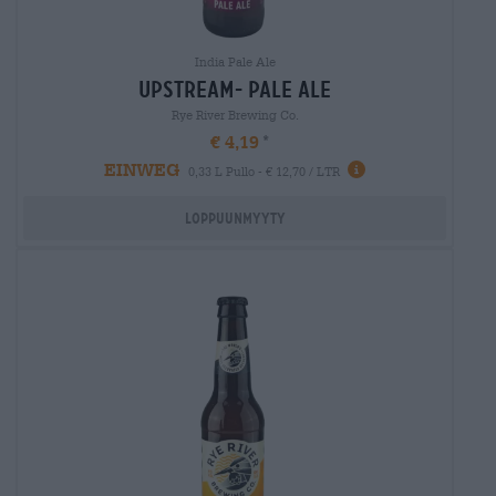
India Pale Ale
upstream- pale ale
Rye River Brewing Co.
€ 4,19
EINWEG
0,33 L Pullo - € 12,70 / LTR
Loppuunmyyty