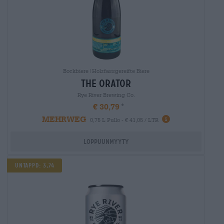
Bockbiere|Holzfassgereifte Biere
the orator
Rye River Brewing Co.
€ 30,79
MEHRWEG
0,75 L Pullo - € 41,05 / LTR
Loppuunmyyty
UNTAPPD: 3,74