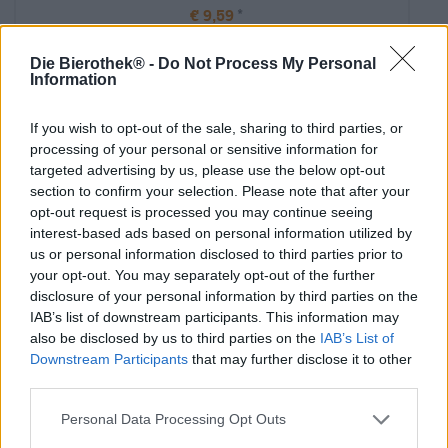
€ 9,59
EINWEG
0,44 L VOI - € 21,80 / LTR
Die Bierothek® -
Do Not Process My Personal
Information
Loppuunmyyty
If you wish to opt-out of the sale, sharing to third parties, or
processing of your personal or sensitive information for
targeted advertising by us, please use the below opt-out
section to confirm your selection. Please note that after your
opt-out request is processed you may continue seeing
interest-based ads based on personal information utilized by
us or personal information disclosed to third parties prior to
your opt-out. You may separately opt-out of the further
disclosure of your personal information by third parties on the
IAB’s list of downstream participants. This information may
also be disclosed by us to third parties on the
IAB’s List of
Downstream Participants
that may further disclose it to other
third parties.
stofftasche
Personal Data Processing Opt Outs
Rye River Brewing Co.