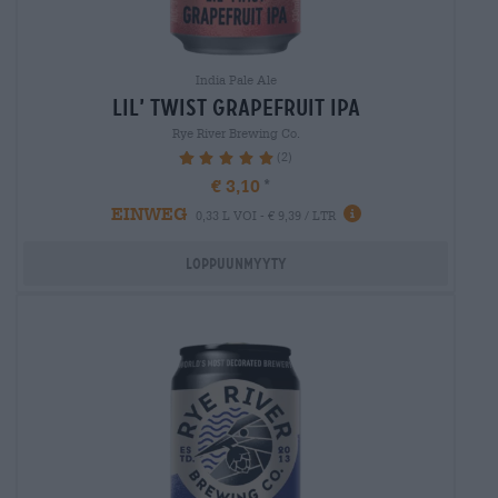
India Pale Ale
lil’ twist grapefruit ipa
Rye River Brewing Co.
(2)
100%
€ 3,10
EINWEG
0,33 L VOI - € 9,39 / LTR
Loppuunmyyty