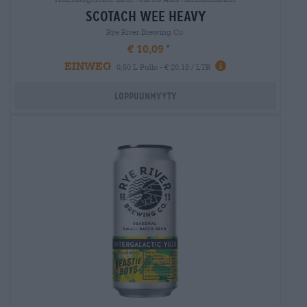
scotach wee heavy
Rye River Brewing Co.
€ 10,09
EINWEG
0,50 L Pullo - € 20,18 / LTR
Loppuunmyyty