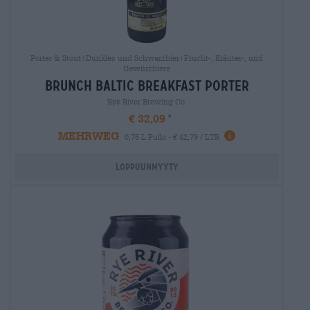
Porter & Stout|Dunkles und Schwarzbier|Frucht-, Kräuter-, und
Gewürzbiere
brunch baltic breakfast porter
Rye River Brewing Co.
€ 32,09
MEHRWEG
0,75 L Pullo - € 42,79 / LTR
Loppuunmyyty