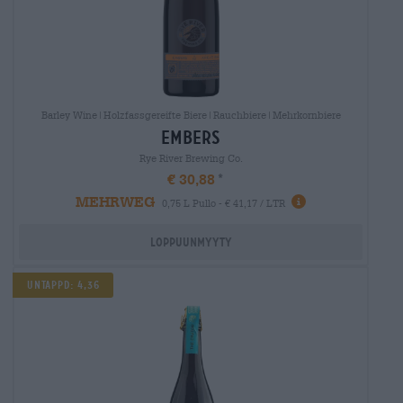
Barley Wine|Holzfassgereifte Biere|Rauchbiere|Mehrkornbiere
embers
Rye River Brewing Co.
€ 30,88
MEHRWEG
0,75 L Pullo - € 41,17 / LTR
Loppuunmyyty
UNTAPPD: 4,36