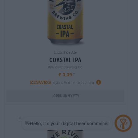
India Pale Ale
coastal ipa
Rye River Brewing Co.
€ 3,39
EINWEG
0,33 L VOI - € 10,27 / LTR
Loppuunmyyty