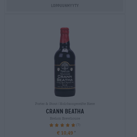
Loppuunmyyty
Porter & Stout|Holzfassgereifte Biere
crann beatha
Brehon Brewhouse
(7)
100%
€ 10,49