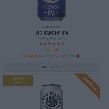
India Pale Ale
big bangin’ ipa
Rye River Brewing Co.
(1)
100%
€ 3,99
EINWEG
0,33 L VOI - € 12,09 / LTR
Loppuunmyyty
BRAUFRISCH
UNTAPPD:
3,97/5