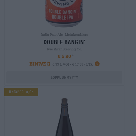
India Pale Ale|Mehrkornbiere
double bangin’
Rye River Brewing Co.
€ 5,90
EINWEG
0,33 L VOI - € 17,88 / LTR
Loppuunmyyty
UNTAPPD: 4,03