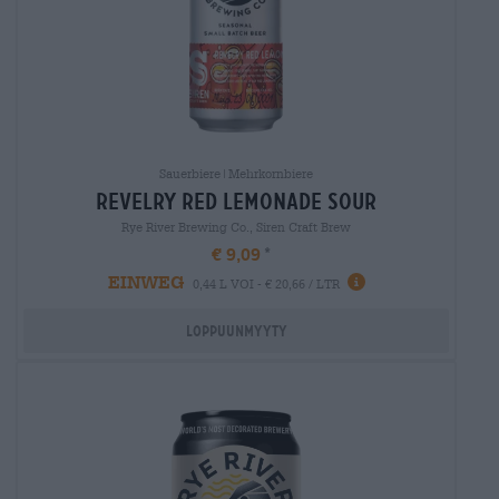
Sauerbiere|Mehrkornbiere
revelry red lemonade sour
Rye River Brewing Co., Siren Craft Brew
€ 9,09
EINWEG
0,44 L VOI - € 20,66 / LTR
Loppuunmyyty