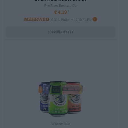
Rye River Brewing Co.
€ 4,19
MEHRWEG
0,33 L Pullo - € 12,70 / LTR
Loppuunmyyty
Weitere Stile