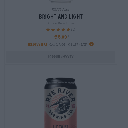
UK/US Ales
bright and light
Brehon Brewhouse
(1)
100%
€ 5,09
EINWEG
0,44 L VOI - € 11,57 / LTR
Loppuunmyyty