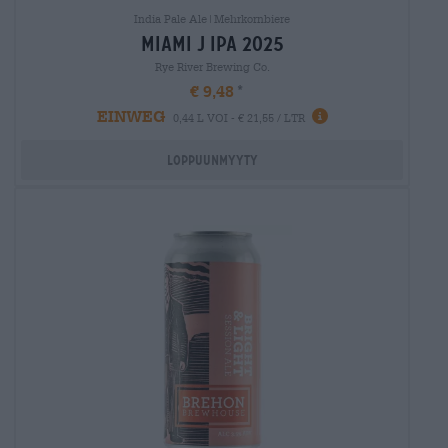
India Pale Ale|Mehrkornbiere
miami j ipa 2025
Rye River Brewing Co.
€ 9,48
EINWEG
0,44 L VOI - € 21,55 / LTR
Loppuunmyyty