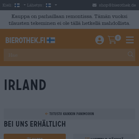
Skip to main content
Finnish
Suomi
Kieli:
Lähetys:
shop@bierothek.de
Kauppa on parhaillaan remontissa. Tämän vuoksi
tilausten tekeminen ei ole tällä hetkellä mahdollista.
0
Einloggen / An
Warenkor
M
Irland
Tutustu kaikkiin panimoihin
Bei uns erhältlich