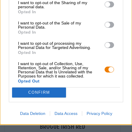
I want to opt-out of the Sharing of my
€ 4,19
personal data.
-
Opted In
1 St. - € 4,19 / St.
I want to opt-out of the Sale of my
Loppuunmyyty
Personal Data.
Opted In
I want to opt-out of processing my
Personal Data for Targeted Advertising.
Opted In
I want to opt-out of Collection, Use,
Retention, Sale, and/or Sharing of my
Personal Data that Is Unrelated with the
Purposes for which it was collected.
Opted Out
CONFIRM
Data Deletion
Data Access
Privacy Policy
UK/US Ales
brogue irish red