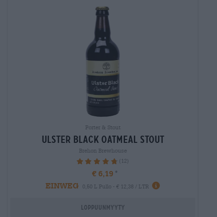
Porter & Stout
ulster black oatmeal stout
Brehon Brewhouse
(12)
96.67%
€ 6,19
EINWEG
0,50 L Pullo - € 12,38 / LTR
Loppuunmyyty