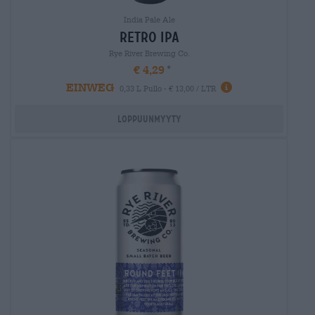
India Pale Ale
retro ipa
Rye River Brewing Co.
€ 4,29
EINWEG
0,33 L Pullo - € 13,00 / LTR
Loppuunmyyty