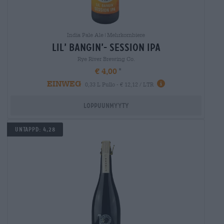
India Pale Ale|Mehrkornbiere
lil’ bangin’- session ipa
Rye River Brewing Co.
€ 4,00
EINWEG
0,33 L Pullo - € 12,12 / LTR
Loppuunmyyty
UNTAPPD: 4,28