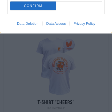
CONFIRM
Sitäkin voisi maistaa
Data Deletion
Data Access
Privacy Policy
T-Shirt "Cheers"
Die Bierothek
®