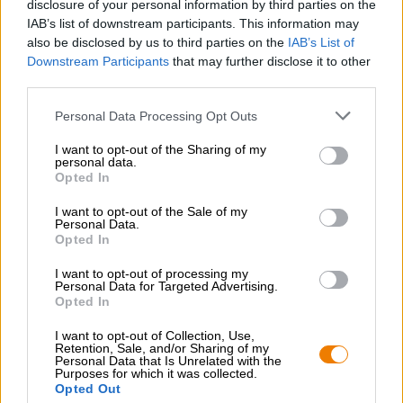
disclosure of your personal information by third parties on the
IAB’s list of downstream participants. This information may
also be disclosed by us to third parties on the
IAB’s List of
Downstream Participants
that may further disclose it to other
third parties.
ILMAINEN OLUTNEUVONTA
Personal Data Processing Opt Outs
Onko sinulla kysyttävää tästä oluesta? Olemme täällä sinua
varten.
I want to opt-out of the Sharing of my
shop@bierothek.de
personal data.
Opted In
kauppiaat tai ravintoloitsijat
I want to opt-out of the Sale of my
Personal Data.
Du willst größere Mengen günstiger einkaufen?
Opted In
grosshandel@bierothek.de
I want to opt-out of processing my
Personal Data for Targeted Advertising.
Opted In
Tarkastus paikan päällä
I want to opt-out of Collection, Use,
Retention, Sale, and/or Sharing of my
On Geschenkverpackung Koffer alkaen Die Bierothek®
Personal Data that Is Unrelated with the
Saatavilla myös toimipisteessäni?
Purposes for which it was collected.
Opted Out
Tarkista nyt