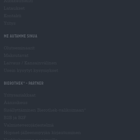
Aikakauslehti
Lataukset
Kontakti
Yritys
Me autamme sinua
Olutseminaarit
Maksutavat
Laivaus
/
Kansainvälinen
Usein kysytyt kysymykset
Bierothek
- Partner
®
Yritysasiakkaat
Äänioikeus
Sisällyttäminen Bierothek-valikoimaan
®
B2B ja B2F
Valmisteverojärjestelmä
Hopnet-jälleenmyyjän kirjautuminen