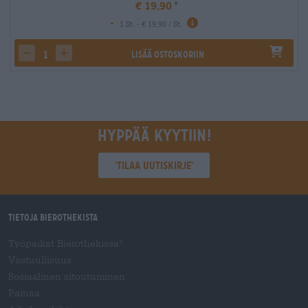
€ 19,90
-
1 St. - € 19,90 / St.
Lisää ostoskoriin
decrease quantity
increase quantity
Hyppää kyytiin!
'Tilaa uutiskirje'
Tietoja Bierothekista
Työpaikat Bierothekissa
®
Vastuullisuus
Sosiaalinen sitoutuminen
Painaa