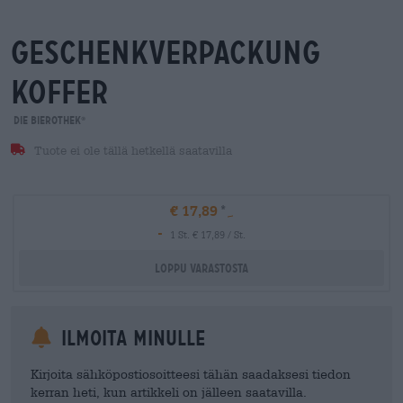
geschenkverpackung
koffer
Die Bierothek
®
Tuote ei ole tällä hetkellä saatavilla
€ 17,89
-
1 St. € 17,89 / St.
Loppu varastosta
Ilmoita minulle
Kirjoita sähköpostiosoitteesi tähän saadaksesi tiedon
kerran heti, kun artikkeli on jälleen saatavilla.