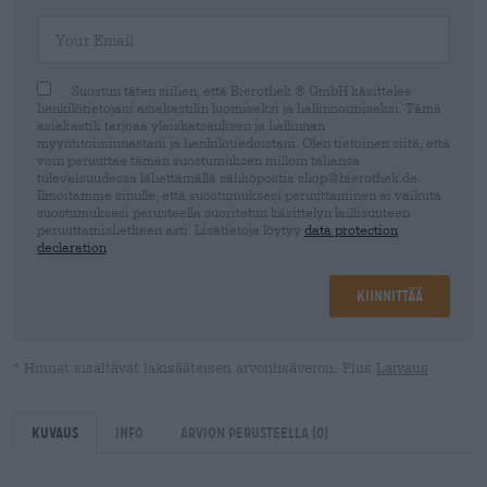
Your Email
Suostun täten siihen, että Bierothek ® GmbH käsittelee
henkilötietojani asiakastilin luomiseksi ja hallinnoimiseksi. Tämä
asiakastili tarjoaa yleiskatsauksen ja hallinnan
myyntitoiminnastani ja henkilötiedoistani. Olen tietoinen siitä, että
voin peruuttaa tämän suostumuksen milloin tahansa
tulevaisuudessa lähettämällä sähköpostia shop@bierothek.de.
Ilmoitamme sinulle, että suostumuksesi peruuttaminen ei vaikuta
suostumuksesi perusteella suoritetun käsittelyn laillisuuteen
peruuttamishetkeen asti. Lisätietoja löytyy
data protection
declaration
Kiinnittää
* Hinnat sisältävät lakisääteisen arvonlisäveron. Plus
Laivaus
Kuvaus
Info
Arvion perusteella
(0)