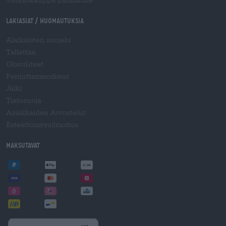
Verkkokauppa panimoille
Lakiasiat / Huomautuksia
Alaikäisten suojelu
Tallettaa
Olosuhteet
Peruuttamisoikeus
Jälki
Tietosuoja
Asiakkaiden Arvostelut
Esteettömyysilmoitus
Maksutavat