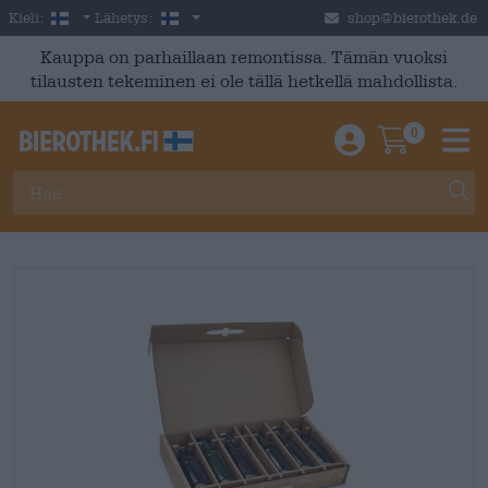
Skip to main content
Finnish
Suomi
Kieli:
Lähetys:
shop@bierothek.de
Kauppa on parhaillaan remontissa. Tämän vuoksi
tilausten tekeminen ei ole tällä hetkellä mahdollista.
0
Einloggen / An
Warenkor
M