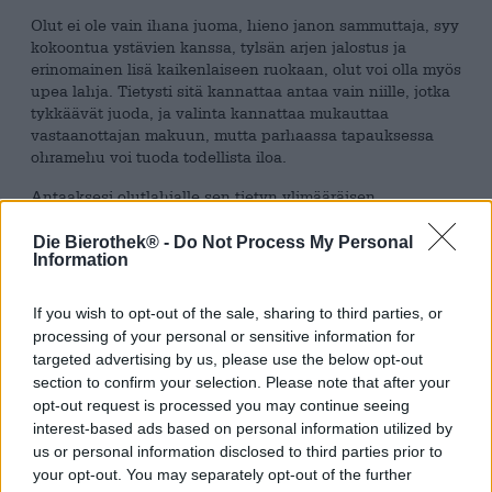
Olut ei ole vain ihana juoma, hieno janon sammuttaja, syy
kokoontua ystävien kanssa, tylsän arjen jalostus ja
erinomainen lisä kaikenlaiseen ruokaan, olut voi olla myös
upea lahja. Tietysti sitä kannattaa antaa vain niille, jotka
tykkäävät juoda, ja valinta kannattaa mukauttaa
vastaanottajan makuun, mutta parhaassa tapauksessa
ohramehu voi tuoda todellista iloa.
Antaaksesi olutlahjalle sen tietyn ylimääräisen,
suosittelemme kaunista pakkausta.
Pullopussit
ja
juuttipussit
ovat ihanteellisia. Jos kuitenkin haluat esittää
Die Bierothek® -
Do Not Process My Personal
Information
oluesi kuten hienoja suklaata tai kalliita sikareita
taitettavassa laatikossa, kannattaa käyttää
lahjapakkauslaukkua. Tässä tukevasta pahvista
If you wish to opt-out of the sale, sharing to third parties, or
valmistetussa laatikossa on tilaa kuudelle tai seitsemälle
processing of your personal or sensitive information for
panimopalalle astian koosta riippuen, jotka on erotettu
targeted advertising by us, please use the below opt-out
toisistaan joustavilla välilevyillä ja piilotettu yllätyksenä
section to confirm your selection. Please note that after your
kannen alle. Käytännöllinen kantokahva mahdollistaa
opt-out request is processed you may continue seeing
mukavan kuljetuksen ja sulkee kotelon turvallisesti.
interest-based ads based on personal information utilized by
us or personal information disclosed to third parties prior to
Lahjapakkauslaukkumme ja saajalle räätälöidyn täytteen
your opt-out. You may separately opt-out of the further
avulla voit monipuolistaa lahjapöytää!