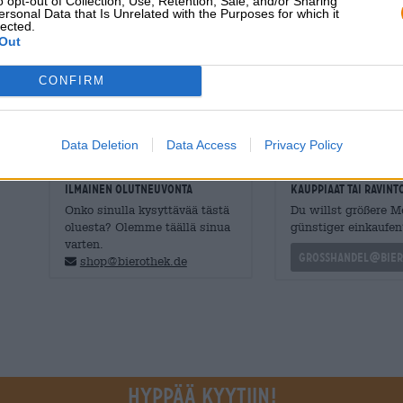
o opt-out of Collection, Use, Retention, Sale, and/or Sharing
vivahteen kanssa. Tämän mestariteoksen valmistuksessa 
ersonal Data that Is Unrelated with the Purposes for which it
lected.
takaavat ihanan mystisen värin ja täyteläisen mallaslu
Out
tumman suklaan ja karamellin tummilla vivahteilla. Lager 
on taitavasti tasapainotettu. Hienovaraisesti sävelletty
CONFIRM
eloisa hiilidioksidi korostaa aromien leikkejä.
Erinomainen tumma lager. Erittäin suositeltavaa!
Data Deletion
Data Access
Privacy Policy
ILMAINEN OLUTNEUVONTA
kauppiaat tai ravinto
Onko sinulla kysyttävää tästä
Du willst größere 
oluesta? Olemme täällä sinua
günstiger einkaufen
varten.
grosshandel@bier
shop@bierothek.de
Hyppää kyytiin!