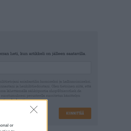
ran heti, kun artikkeli on jälleen saatavilla.
lötietojani asiakastilin luomiseksi ja hallinnoimiseksi.
nastani ja henkilötiedoistani. Olen tietoinen siitä, että
ssa lähettämällä sähköpostia shop@bierothek.de.
 suostumuksesi perusteella suoritetun käsittelyn
ection declaration
Kiinnittää
sonal or