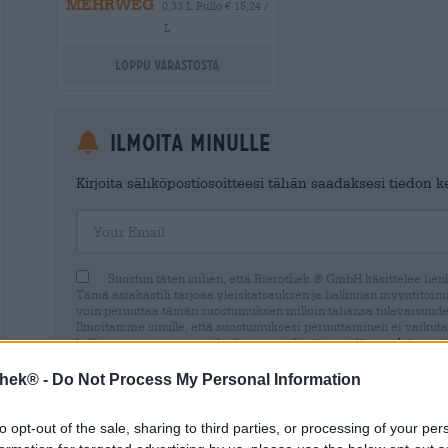
MEHRWEG
0,33 L Pullo € 15,24 /
L
Loppu varastosta
Ilmoita minulle
Kirjoita sähköpostiosoitteesi tähän saadaksesi tiedon ker
Your Email
Suostun täten siihen, että Bierothek ® GmbH käsittelee henki
Tämä asiakastili tarjoaa yleiskatsauksen ja hallinnan myyntitoimin
voin peruuttaa tämän suostumuksen milloin tahansa tulevaisuude
Ilmoitamme sinulle, että suostumuksesi peruuttaminen ei vaikuta
laillisuuteen peruuttamishetkeen asti. Lisätietoja löytyy
data prot
thek® -
Do Not Process My Personal Information
to opt-out of the sale, sharing to third parties, or processing of your per