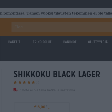
 remontissa. Tämän vuoksi tilausten tekeminen ei ole tällä
Paketit
Erikoisolut
Panimot
Oluttyylejä
shikkoku black lager
(5)
Tuote ei ole tällä hetkellä saatavilla
€ 6,00