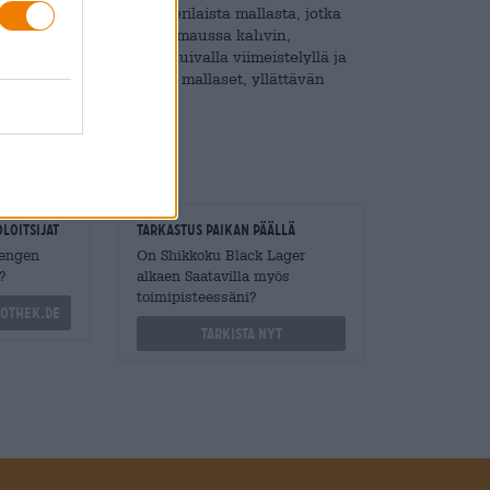
käytetään kahdeksaa erilaista mallasta, jotka
onteen. Shikokku lumoaa maussa kahvin,
viimeistely raikkaalla kuivalla viimeistelyllä ja
 katkeruus kohtaa makeat mallaset, yllättävän
loitsijat
Tarkastus paikan päällä
Mengen
On Shikkoku Black Lager
?
alkaen Saatavilla myös
toimipisteessäni?
othek.de
Tarkista nyt