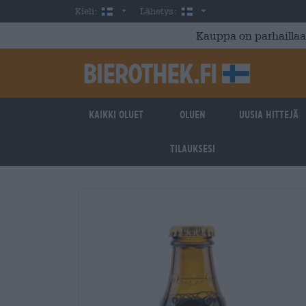
Skip to main content
Finnish
Suomi
Kieli:
Lähetys:
Kauppa on parhaillaan
Kaikki oluet
Oluen
Uusia hittejä
tilauksesi