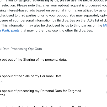
formation for targeted advertising by us, please use the below opt-out s
* Hinnat sisältävät lakisääteisen arvonlisäveron. Plus
Laivaus
p
r selection. Please note that after your opt-out request is processed y
* Hinnat sisältävät valmisteveron
* Hinnat sisältävät pakkausmaksun
eing interest-based ads based on personal information utilized by us or
disclosed to third parties prior to your opt-out. You may separately opt-
losure of your personal information by third parties on the IAB’s list of
Kuvaus
Info
Arvion perusteella
(5)
. This information may also be disclosed by us to third parties on the
IA
Participants
that may further disclose it to other third parties.
漆黒 -Shikokku-
l Data Processing Opt Outs
Kuten kaikki japanilaisen COEDO-panimon oluet, myös h
on voittanut lukuisia kansainvälisiä palkintoja ja tuonu
Olemme ylpeitä saadessamme olla tämän poikkeuksellis
o opt-out of the Sharing of my personal data.
yleinen maahantuoja!
In
Japaninkielinen termi tarkoittaa onyksin pilkomustaa vär
o opt-out of the Sale of my Personal Data.
voimakkaita voimia. Hengellisissä piireissä onyksia pide
In
vaikutuksia. Se rauhoittaa ja taistelee pelkoa vastaan.
kansainvälisen kilpailun taistelussa maailman parhaast
to opt-out of processing my Personal Data for Targeted
ing.
Kuten odotettiin, Shikokku tulee syvän mustan mahonkivä
In
vaahtomuovipäällä, joka muistuttaa mustaa Earl Greyta
tuoksu hemmottelee nenää ja yhdistyy paahdetun malta