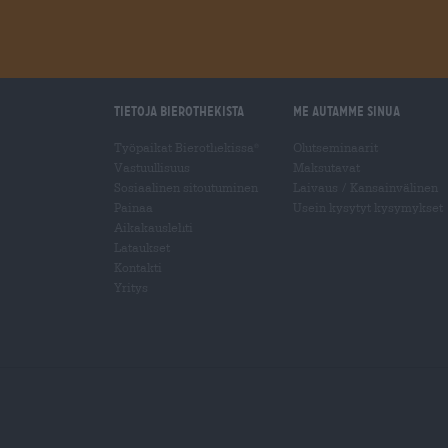
Tietoja Bierothekista
Me autamme sinua
Työpaikat Bierothekissa
Olutseminaarit
®
Vastuullisuus
Maksutavat
Sosiaalinen sitoutuminen
Laivaus
/
Kansainvälinen
Painaa
Usein kysytyt kysymykset
Aikakauslehti
Lataukset
Kontakti
Yritys