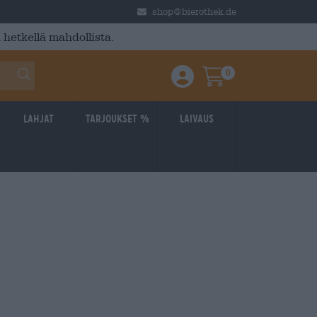
shop@bierothek.de
 hetkellä mahdollista.
0
Einloggen / Anmelden
Warenkorb
Lahjat
Tarjoukset %
laivaus