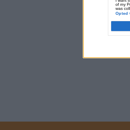
I want t
of my P
was col
Opted 