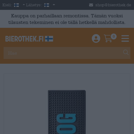
Skip to main content
Finnish
Suomi
Kieli:
Lähetys:
shop@bierothek.de
Kauppa on parhaillaan remontissa. Tämän vuoksi
tilausten tekeminen ei ole tällä hetkellä mahdollista.
0
Einloggen / An
Warenkor
M