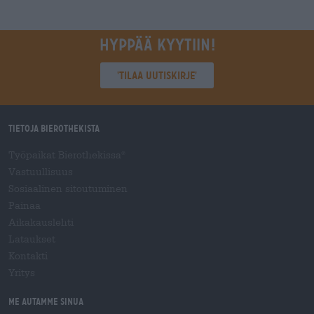
Hyppää kyytiin!
'Tilaa uutiskirje'
Tietoja Bierothekista
Työpaikat Bierothekissa
®
Vastuullisuus
Sosiaalinen sitoutuminen
Painaa
Aikakauslehti
Lataukset
Kontakti
Yritys
Me autamme sinua