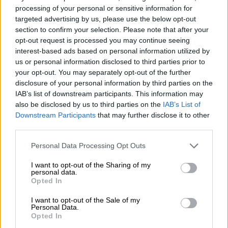
processing of your personal or sensitive information for
Onko sinulla kysyttävää tästä oluesta? Olemme täällä sinua
targeted advertising by us, please use the below opt-out
varten.
section to confirm your selection. Please note that after your
shop@bierothek.de
opt-out request is processed you may continue seeing
interest-based ads based on personal information utilized by
us or personal information disclosed to third parties prior to
kauppiaat tai ravintoloitsijat
your opt-out. You may separately opt-out of the further
Du willst größere Mengen günstiger einkaufen?
disclosure of your personal information by third parties on the
grosshandel@bierothek.de
IAB’s list of downstream participants. This information may
also be disclosed by us to third parties on the
IAB’s List of
Downstream Participants
that may further disclose it to other
third parties.
Tarkastus paikan päällä
On Bar Runner alkaen BrewDog Saatavilla myös
Personal Data Processing Opt Outs
toimipisteessäni?
I want to opt-out of the Sharing of my
Tarkista nyt
personal data.
Opted In
I want to opt-out of the Sale of my
Sitäkin voisi maistaa
Personal Data.
Opted In