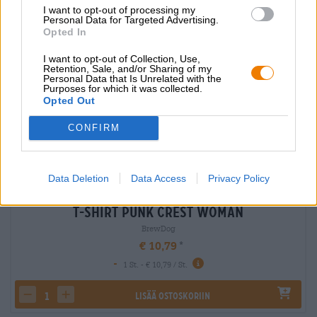
I want to opt-out of processing my
Personal Data for Targeted Advertising.
Opted In
I want to opt-out of Collection, Use,
Retention, Sale, and/or Sharing of my
Personal Data that Is Unrelated with the
Purposes for which it was collected.
Opted Out
CONFIRM
Data Deletion
Data Access
Privacy Policy
T-Shirt Punk Crest Woman
BrewDog
€ 10,79
-
1 St. - € 10,79 / St.
Lisää ostoskoriin
decrease quantity
increase quantity