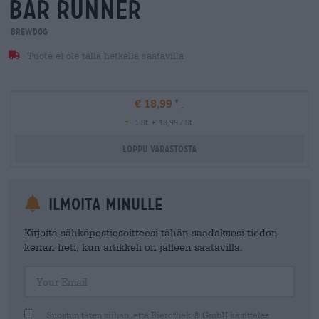
bar runner
BrewDog
Tuote ei ole tällä hetkellä saatavilla
€ 18,99
-
1 St. € 18,99 / St.
Loppu varastosta
Ilmoita minulle
Kirjoita sähköpostiosoitteesi tähän saadaksesi tiedon
kerran heti, kun artikkeli on jälleen saatavilla.
Your Email
Suostun täten siihen, että Bierothek ® GmbH käsittelee