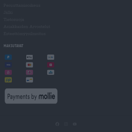
Peruuttamisoikeus
Jälki
Tietosuoja
Asiakkaiden Arvostelut
Esteettömyysilmoitus
Maksutavat