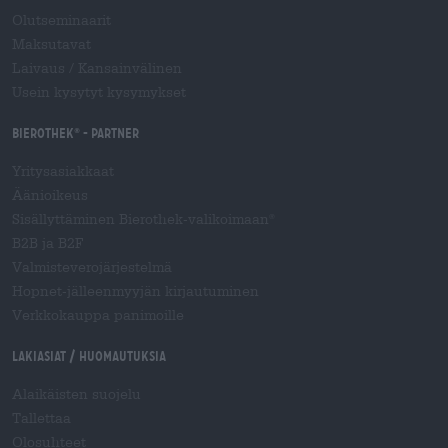
Olutseminaarit
Maksutavat
Laivaus
/
Kansainvälinen
Usein kysytyt kysymykset
Bierothek
- Partner
®
Yritysasiakkaat
Äänioikeus
Sisällyttäminen Bierothek-valikoimaan
®
B2B ja B2F
Valmisteverojärjestelmä
Hopnet-jälleenmyyjän kirjautuminen
Verkkokauppa panimoille
Lakiasiat / Huomautuksia
Alaikäisten suojelu
Tallettaa
Olosuhteet