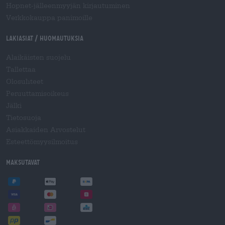
Hopnet-jälleenmyyjän kirjautuminen
Verkkokauppa panimoille
Lakiasiat / Huomautuksia
Alaikäisten suojelu
Tallettaa
Olosuhteet
Peruuttamisoikeus
Jälki
Tietosuoja
Asiakkaiden Arvostelut
Esteettömyysilmoitus
Maksutavat