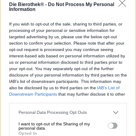
Saarelta on uutisia!
Die Bierothek® -
Do Not Process My Personal
Information
Koska voimme vain haaveilla aurinkoisista rannoista,
joissa on palmuja, kristallinkirkasta vettä ja valkoista
If you wish to opt-out of the sale, sharing to third parties, or
hiekkaa, Konan uusin luomus on juuri oikea: Havaijilta
processing of your personal or sensitive information for
peräisin oleva trooppinen Hibiscus Brut IPA kuljettaa
targeted advertising by us, please use the below opt-out
sinut suoraan paratiisiin ja tarjoaa eksoottisia hedelmiä ja
section to confirm your selection. Please note that after your
makeaa hibiskuksen taikaa loma tunne.
opt-out request is processed you may continue seeing
Konan Hibiscus Brut IPA kuuluu Aloha-sarjaan ja sisältää
interest-based ads based on personal information utilized by
aitoja hibiscuskukkia sekä voimakasta 8,2 % alkoholia.
us or personal information disclosed to third parties prior to
Brut IPA valuu lasiin vaaleanpunaisen kultaisen persikan
your opt-out. You may separately opt-out of the further
sävyllä ja sitä koristaa pieni kruunu lumivalkoista,
disclosure of your personal information by third parties on the
hienohuokoista vaahtoa. Kukkivan hibiskuksen,
IAB’s list of downstream participants. This information may
sitrushedelmän tuoreiden trooppisten hedelmien ja
also be disclosed by us to third parties on the
IAB’s List of
karamellimakean maltaiden tuoksu kääntää päätäsi ja
Downstream Participants
that may further disclose it to other
tekee ensimmäisestä kulauksesta väistämätöntä.
third parties.
Alkumaku on intensiivinen ja siinä on upea makean ja
hapan tasapaino, joka yhdistyy Brut-oluen
Personal Data Processing Opt Outs
erehtymättömän kuivan luonteen kanssa. Hibiskuksen
kukkaisen nuotin lisäksi makua hyväilee trooppisten
I want to opt-out of the Sharing of my
hedelmien, mausteisen hiivan ja karamellin mallas
personal data.
lempeät aromit. Humala tuo peliin valikoiman
Opted In