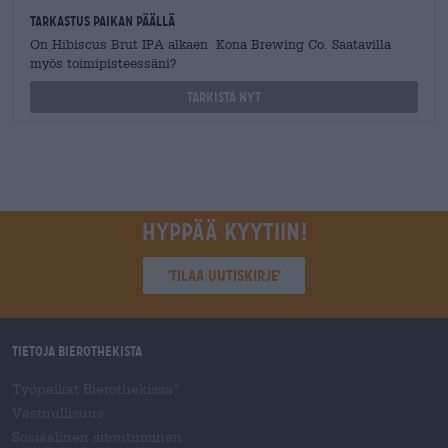
Tarkastus paikan päällä
On Hibiscus Brut IPA alkaen Kona Brewing Co. Saatavilla
myös toimipisteessäni?
Tarkista nyt
Hyppää kyytiin!
'Tilaa uutiskirje'
Tietoja Bierothekista
Työpaikat Bierothekissa
®
Vastuullisuus
Sosiaalinen sitoutuminen