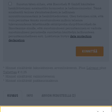
Suostun täten siihen, että Bierothek ® GmbH käsittelee
henkilötietojani asiakastilin luomiseksi ja hallinnoimiseksi. Tämä
asiakastili tarjoaa yleiskatsauksen ja hallinnan
myyntitoiminnastani ja henkilötiedoistani. Olen tietoinen siitä, että
voin peruuttaa tämän suostumuksen milloin tahansa
tulevaisuudessa lähettämällä sähköpostia shop@bierothek.de.
Ilmoitamme sinulle, että suostumuksesi peruuttaminen ei vaikuta
suostumuksesi perusteella suoritetun käsittelyn laillisuuteen
peruuttamishetkeen asti. Lisätietoja löytyy
data protection
declaration
Kiinnittää
* Hinnat sisältävät lakisääteisen arvonlisäveron. Plus
Laivaus
plus
Tallettaa
€ 0,25
* Hinnat sisältävät valmisteveron
* Hinnat sisältävät pakkausmaksun
Kuvaus
Info
Arvion perusteella
(2)