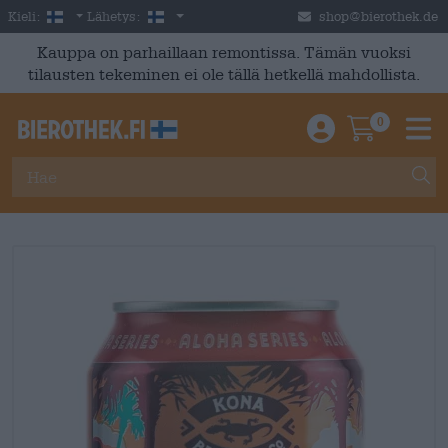
Skip to main content
Finnish
Suomi
Kieli:
Lähetys:
shop@bierothek.de
Kauppa on parhaillaan remontissa. Tämän vuoksi
tilausten tekeminen ei ole tällä hetkellä mahdollista.
0
Einloggen / An
Warenkor
M