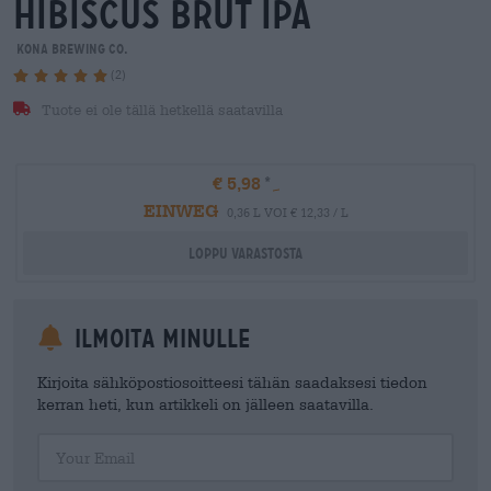
hibiscus brut ipa
Kona Brewing Co.
(2)
Tuote ei ole tällä hetkellä saatavilla
€ 5,98
EINWEG
0,36 L VOI € 12,33 / L
Loppu varastosta
Ilmoita minulle
Kirjoita sähköpostiosoitteesi tähän saadaksesi tiedon
kerran heti, kun artikkeli on jälleen saatavilla.
Your Email