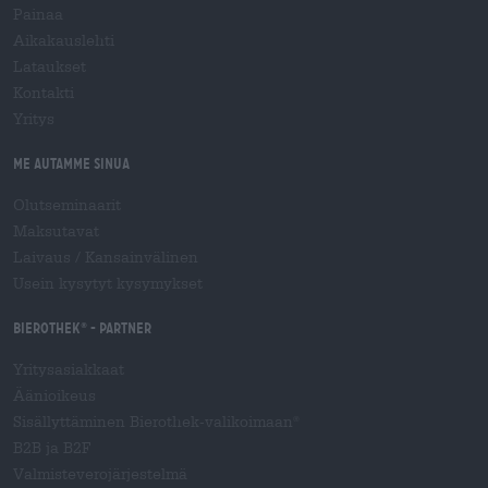
Painaa
Aikakauslehti
Lataukset
Kontakti
Yritys
Me autamme sinua
Olutseminaarit
Maksutavat
Laivaus
/
Kansainvälinen
Usein kysytyt kysymykset
Bierothek
- Partner
®
Yritysasiakkaat
Äänioikeus
Sisällyttäminen Bierothek-valikoimaan
®
B2B ja B2F
Valmisteverojärjestelmä