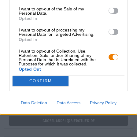
sitrushedelmien tuoreita vivahteita ja tuo mukanaan myös
I want to opt-out of the Sale of my
mäntyhartsin aromeja ja voimakasta katkeruutta.
Personal Data.
Vallankumoukset on integroitu näppärästi makuun ja
Opted In
niitä tuskin huomaa. Lopputulos on kuiva, trooppisen
hedelmäinen ja humalan katkera.
I want to opt-out of processing my
Personal Data for Targeted Advertising.
Jos emme tule lomalle, niin loman täytyy vain tulla meille!
Opted In
I want to opt-out of Collection, Use,
Retention, Sale, and/or Sharing of my
Personal Data that Is Unrelated with the
Purposes for which it was collected.
ILMAINEN OLUTNEUVONTA
Opted Out
Onko sinulla kysyttävää tästä oluesta? Olemme täällä sinua
varten.
CONFIRM
shop@bierothek.de
Data Deletion
Data Access
Privacy Policy
kauppiaat tai ravintoloitsijat
Du willst größere Mengen günstiger einkaufen?
grosshandel@bierothek.de