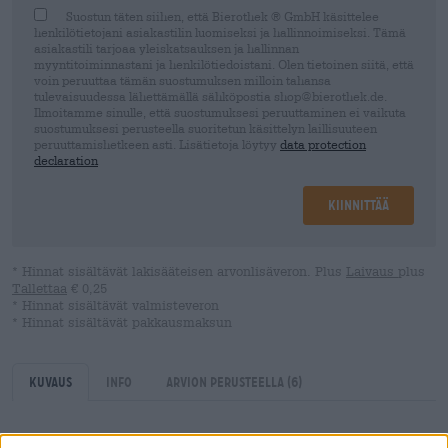
Suostun täten siihen, että Bierothek ® GmbH käsittelee
henkilötietojani asiakastilin luomiseksi ja hallinnoimiseksi. Tämä
asiakastili tarjoaa yleiskatsauksen ja hallinnan
myyntitoiminnastani ja henkilötiedoistani. Olen tietoinen siitä, että
voin peruuttaa tämän suostumuksen milloin tahansa
tulevaisuudessa lähettämällä sähköpostia shop@bierothek.de.
Ilmoitamme sinulle, että suostumuksesi peruuttaminen ei vaikuta
suostumuksesi perusteella suoritetun käsittelyn laillisuuteen
peruuttamishetkeen asti. Lisätietoja löytyy
data protection
declaration
Kiinnittää
* Hinnat sisältävät lakisääteisen arvonlisäveron. Plus
Laivaus
plus
Tallettaa
€ 0,25
* Hinnat sisältävät valmisteveron
* Hinnat sisältävät pakkausmaksun
Kuvaus
Info
Arvion perusteella
(6)