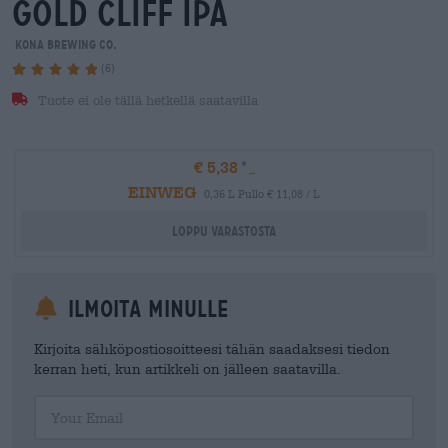
gold cliff ipa
Kona Brewing Co.
(6)
Tuote ei ole tällä hetkellä saatavilla
€ 5,38
EINWEG
0,36 L Pullo € 11,08 / L
Loppu varastosta
Ilmoita minulle
Kirjoita sähköpostiosoitteesi tähän saadaksesi tiedon
kerran heti, kun artikkeli on jälleen saatavilla.
Your Email