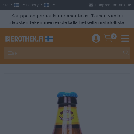
Skip to main content
Finnish
Suomi
Kieli:
Lähetys:
shop@bierothek.de
Kauppa on parhaillaan remontissa. Tämän vuoksi
tilausten tekeminen ei ole tällä hetkellä mahdollista.
0
Einloggen / An
Warenkor
M