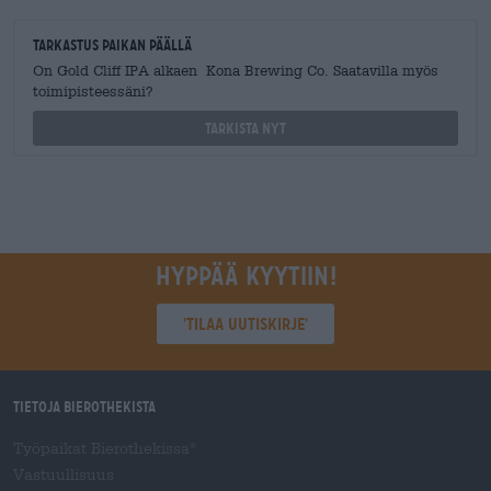
Tarkastus paikan päällä
On Gold Cliff IPA alkaen Kona Brewing Co. Saatavilla myös
toimipisteessäni?
Tarkista nyt
Hyppää kyytiin!
'Tilaa uutiskirje'
Tietoja Bierothekista
Työpaikat Bierothekissa
®
Vastuullisuus