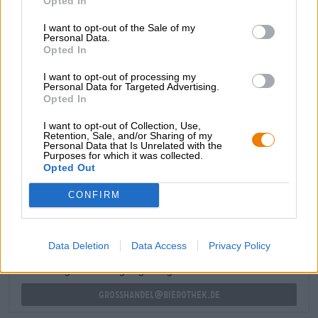
Opted In
välittömästi palmujen reunustamalle hiekkarannalle.
Ananas kulkee kuin yhteinen lanka oluen nautinnon läpi:
I want to opt-out of the Sale of my
väri, tuoksu ja maku antavat ananaksesta täyden
Personal Data.
Opted In
annoksen. Kielelle on lisätty hapan greippi ja raikasta
sitruunaa, lopputulos on raikkaan hapan.
I want to opt-out of processing my
Personal Data for Targeted Advertising.
Gold Cliff on trooppinen raikkaus, joka loihtii
Opted In
lomatunnelman kielellesi.
I want to opt-out of Collection, Use,
Retention, Sale, and/or Sharing of my
Personal Data that Is Unrelated with the
Purposes for which it was collected.
ILMAINEN OLUTNEUVONTA
Opted Out
Onko sinulla kysyttävää tästä oluesta? Olemme täällä sinua
varten.
CONFIRM
shop@bierothek.de
Data Deletion
Data Access
Privacy Policy
kauppiaat tai ravintoloitsijat
Du willst größere Mengen günstiger einkaufen?
grosshandel@bierothek.de