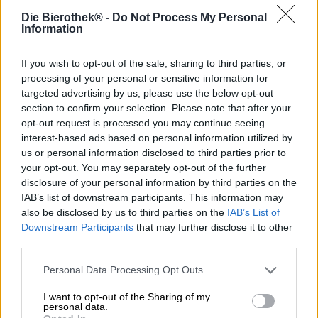
Kaunolu Covea ympäröivät makealta tuoksuvat
Die Bierothek® -
Do Not Process My Personal
ananaspellot, eksoottiset kasvit värikkäillä kukilla ja
Information
vehreällä vehreydellä. Kristallinkirkkaat, taivaansiniset
vedet heiluvat lempeinä aaltoina alla olevan koralliriutan
yllä. Värikkäät kalaparvet kelluvat elävien
If you wish to opt-out of the sale, sharing to third parties, or
korallipuutarhojen yläpuolella, meriruohoniityt huojuvat
processing of your personal or sensitive information for
valtameren rytmiin. Havaijilla on lukemattomia tällaisia
targeted advertising by us, please use the below opt-out
paratiisinurkkia, ja se houkuttelee väkijoukkoja sukeltajia
section to confirm your selection. Please note that after your
ja snorklaajia vuodesta toiseen. Mutta havaijilaiset itse
opt-out request is processed you may continue seeing
arvostavat myös saarensa viehättäviä lahtia. Legenda
interest-based ads based on personal information utilized by
kertoo, että yksi tai kaksi kokenutta miestä osoitti
us or personal information disclosed to third parties prior to
rohkeuttaan hyppäämällä reunalta lahteen. Gold Cliff on
your opt-out. You may separately opt-out of the further
legendaarinen paikka ja osa havaijilaista kulttuuria.
disclosure of your personal information by third parties on the
IAB’s list of downstream participants. This information may
Paikallinen panimo Kona Brewing on omistanut oluen
also be disclosed by us to third parties on the
IAB’s List of
tälle saaren maagiselle paikalle. Niiden Gold Cliff IPA on
Downstream Participants
that may further disclose it to other
haudutettu aromaattisista Chinook-, Topaz-, Mosaic- ja
third parties.
Citra-humaloista. Trooppinen ananas antaa myös oluelle
ihanan raikkaan keveyden.
Personal Data Processing Opt Outs
IPA valuu lasiin kypsän, mehukkaan ananaksen värisenä
I want to opt-out of the Sharing of my
ja myös tuoksuu siltä. Ohut valkoisesta vaahdosta nousee
personal data.
taivaallisen hedelmäinen tuoksu, joka kuljettaa sinut