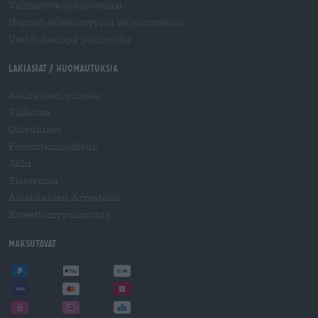
Valmisteverojärjestelmä
Hopnet-jälleenmyyjän kirjautuminen
Verkkokauppa panimoille
Lakiasiat / Huomautuksia
Alaikäisten suojelu
Tallettaa
Olosuhteet
Peruuttamisoikeus
Jälki
Tietosuoja
Asiakkaiden Arvostelut
Esteettömyysilmoitus
Maksutavat