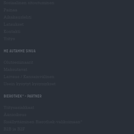
Sosiaalinen sitoutuminen
Painaa
Aikakauslehti
Lataukset
Kontakti
Yritys
Me autamme sinua
Olutseminaarit
Maksutavat
Laivaus
/
Kansainvälinen
Usein kysytyt kysymykset
Bierothek
- Partner
®
Yritysasiakkaat
Äänioikeus
Sisällyttäminen Bierothek-valikoimaan
®
B2B ja B2F