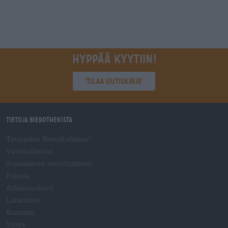
Hyppää kyytiin!
'Tilaa uutiskirje'
Tietoja Bierothekista
Työpaikat Bierothekissa
®
Vastuullisuus
Sosiaalinen sitoutuminen
Painaa
Aikakauslehti
Lataukset
Kontakti
Yritys