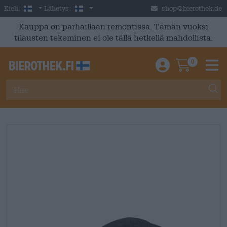
Skip to main content
Finnish
Suomi
Kieli:
Lähetys:
shop@bierothek.de
Kauppa on parhaillaan remontissa. Tämän vuoksi
tilausten tekeminen ei ole tällä hetkellä mahdollista.
0
Einloggen / An
Warenkor
M