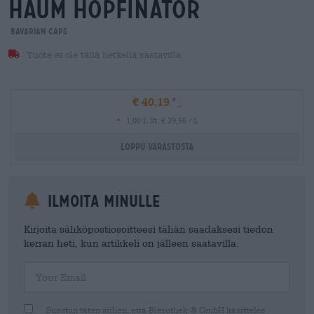
haum hopfinator
Bavarian Caps
Tuote ei ole tällä hetkellä saatavilla
€ 40,19
-
1,00 L St. € 39,55 / L
Loppu varastosta
Ilmoita minulle
Kirjoita sähköpostiosoitteesi tähän saadaksesi tiedon
kerran heti, kun artikkeli on jälleen saatavilla.
Your Email
Suostun täten siihen, että Bierothek ® GmbH käsittelee