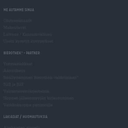
Me autamme sinua
Olutseminaarit
Maksutavat
Laivaus
/
Kansainvälinen
Usein kysytyt kysymykset
Bierothek
- Partner
®
Yritysasiakkaat
Äänioikeus
Sisällyttäminen Bierothek-valikoimaan
®
B2B ja B2F
Valmisteverojärjestelmä
Hopnet-jälleenmyyjän kirjautuminen
Verkkokauppa panimoille
Lakiasiat / Huomautuksia
Alaikäisten suojelu