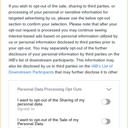
hengitykselläsi. Jäinen ilma tuntuu kostealta ja kylmältä
If you wish to opt-out of the sale, sharing to third parties, or
hiuksissasi ja saa korvasi hehkumaan punaisiksi. Taitat
processing of your personal or sensitive information for
takkisi kauluksen ylös ja vedät olkapäät yhteen, mutta
targeted advertising by us, please use the below opt-out
materiaali ulottuu vain leukaan ja korvasi ovat edelleen
section to confirm your selection. Please note that after your
alttiina epävieraanvaraiselle säälle. Pimeät aavistelut
opt-out request is processed you may continue seeing
kylmyydestä ja hypotermiasta valtaavat kylmän
interest-based ads based on personal information utilized by
halvaantuneet aivot, mutta pelastus lähestyy mustilla,
us or personal information disclosed to third parties prior to
villanpehmeillä jaloilla: Hopfinaattori myrskyilee kulman
your opt-out. You may separately opt-out of the further
takana ja nostaa itsensä katkeraan kylmään ilmaan
disclosure of your personal information by third parties on the
sulavalla, ninjamaisella liikkeellä. ja jättää itsensä hellästi
IAB’s list of downstream participants. This information may
päällesi.
also be disclosed by us to third parties on the
IAB’s List of
Kuumeunelmalta kuulostavasta unelmasta voi tulla totta!
Downstream Participants
that may further disclose it to other
third parties.
Kehlheim-yhtiö Bavarian Caps on julkaissut
valikoiman
pörröisiä pipoja
, jotka seuraavat sinua läpi pimeän
Personal Data Processing Opt Outs
vuodenajan kodikkaasti lämmöllä ja tyylillä. Yksi heidän
suosituimmista motiiveistaan on Hopfinator, pieni,
I want to opt-out of the Sharing of my
parrakas hopshead, jossa on viileä lippis ja aurinkolasit,
personal data.
Opted In
jonka on luonut fani ja suunnittelija Mark. Brodeerattu
versio tästä olut-maskotista koristaa mustaa hattua ja
I want to opt-out of the Sale of my
varmistaa, että näytät älykkäältä etkä jää kylmä korville.
Personal Data.