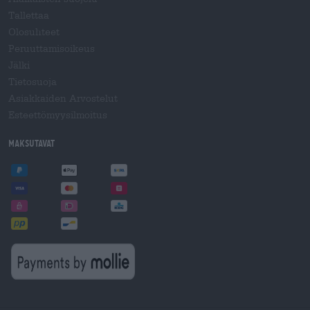
Tallettaa
Olosuhteet
Peruuttamisoikeus
Jälki
Tietosuoja
Asiakkaiden Arvostelut
Esteettömyysilmoitus
Maksutavat