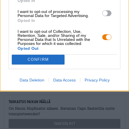
Opted In
I want to opt-out of processing my
Personal Data for Targeted Advertising.
Opted In
ILMAINEN OLUTNEUVONTA
I want to opt-out of Collection, Use,
Onko sinulla kysyttävää tästä oluesta? Olemme täällä sinua
Retention, Sale, and/or Sharing of my
varten.
Personal Data that Is Unrelated with the
Purposes for which it was collected.
shop@bierothek.de
Opted Out
CONFIRM
kauppiaat tai ravintoloitsijat
Du willst größere Mengen günstiger einkaufen?
Data Deletion
Data Access
Privacy Policy
grosshandel@bierothek.de
Tarkastus paikan päällä
On Haum Hopfinator alkaen Bavarian Caps Saatavilla myös
toimipisteessäni?
Tarkista nyt