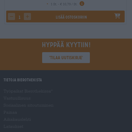
-
1 St. - € 10,79 / St.
Lisää ostoskoriin
decrease quantity
increase quantity
Hyppää kyytiin!
'Tilaa uutiskirje'
Tietoja Bierothekista
Työpaikat Bierothekissa
®
Vastuullisuus
Sosiaalinen sitoutuminen
Painaa
Aikakauslehti
Lataukset