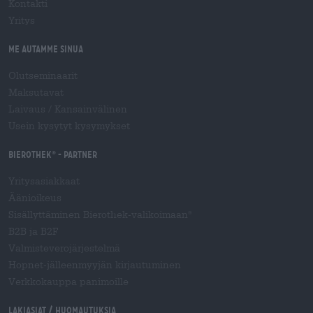
Kontakti
Yritys
Me autamme sinua
Olutseminaarit
Maksutavat
Laivaus
/
Kansainvälinen
Usein kysytyt kysymykset
Bierothek
- Partner
®
Yritysasiakkaat
Äänioikeus
Sisällyttäminen Bierothek-valikoimaan
®
B2B ja B2F
Valmisteverojärjestelmä
Hopnet-jälleenmyyjän kirjautuminen
Verkkokauppa panimoille
Lakiasiat / Huomautuksia