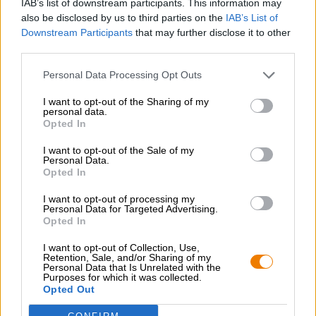
IAB’s list of downstream participants. This information may
also be disclosed by us to third parties on the
IAB’s List of
Downstream Participants
that may further disclose it to other
third parties.
ILMAINEN OLUTNEUVONTA
Personal Data Processing Opt Outs
Onko sinulla kysyttävää tästä oluesta? Olemme täällä sinua
varten.
I want to opt-out of the Sharing of my
shop@bierothek.de
personal data.
Opted In
I want to opt-out of the Sale of my
kauppiaat tai ravintoloitsijat
Personal Data.
Du willst größere Mengen günstiger einkaufen?
Opted In
grosshandel@bierothek.de
I want to opt-out of processing my
Personal Data for Targeted Advertising.
Opted In
Tarkastus paikan päällä
I want to opt-out of Collection, Use,
Retention, Sale, and/or Sharing of my
On Face Buff - Multifunktionstuch alkaen Stone Brewing USA
Personal Data that Is Unrelated with the
Saatavilla myös toimipisteessäni?
Purposes for which it was collected.
Opted Out
Tarkista nyt