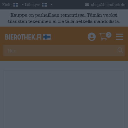
Skip to main content
Finnish
Suomi
Kieli:
Lähetys:
shop@bierothek.de
Kauppa on parhaillaan remontissa. Tämän vuoksi
tilausten tekeminen ei ole tällä hetkellä mahdollista.
0
Einloggen / An
Warenkor
M