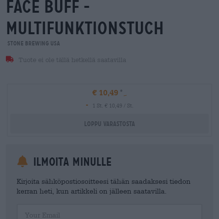
face buff -
multifunktionstuch
Stone Brewing USA
Tuote ei ole tällä hetkellä saatavilla
€ 10,49
-
1 St. € 10,49 / St.
Loppu varastosta
Ilmoita minulle
Kirjoita sähköpostiosoitteesi tähän saadaksesi tiedon
kerran heti, kun artikkeli on jälleen saatavilla.
Your Email