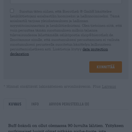
Suostun täten siihen, että Bierothek ® GmbH käsittelee
henkilötietojani asiakastilin luomiseksi ja hallinnoimiseksi. Tämä
asiakastili tarjoaa yleiskatsauksen ja hallinnan
myyntitoiminnastani ja henkilötiedoistani. Olen tietoinen siitä, että
voin peruuttaa tämän suostumuksen milloin tahansa
tulevaisuudessa lähettämällä sähköpostia shop@bierothek.de.
Ilmoitamme sinulle, että suostumuksesi peruuttaminen ei vaikuta
suostumuksesi perusteella suoritetun käsittelyn laillisuuteen
peruuttamishetkeen asti. Lisätietoja löytyy
data protection
declaration
Kiinnittää
* Hinnat sisältävät lakisääteisen arvonlisäveron. Plus
Laivaus
Kuvaus
Info
Arvion perusteella
(0)
Buff-brändi on ollut olemassa 90-luvulta lähtien. Yrityksen
putkimaiset huivit olivat pitkään niche-tuote, jota