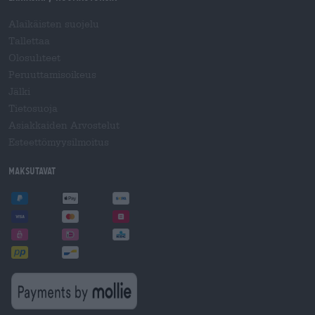
Alaikäisten suojelu
Tallettaa
Olosuhteet
Peruuttamisoikeus
Jälki
Tietosuoja
Asiakkaiden Arvostelut
Esteettömyysilmoitus
Maksutavat