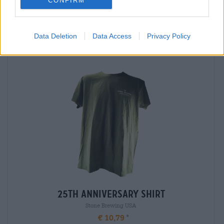
CONFIRM
Sitäkin voisi maistaa
Data Deletion
Data Access
Privacy Policy
25th Anniversary Shirt
Stone Brewing USA
€ 10,79