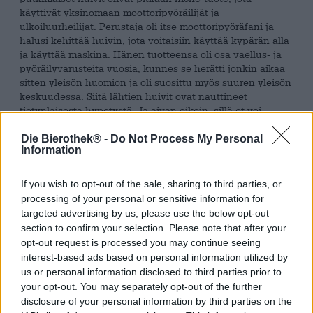
käyttivät yksinomaan moottoripyöräilijät ja
ulkoiluurheilijat. Perustaja oli itse moottoripyöräfani ja
halusi kehittää huivin, jota voitaisiin käyttää kypärän alla
ja käyttää maskina. Hänen tuotteensa oli osa vaellus- ja
pyöräilyvarusteita vuosia, kunnes se herätti jonkin aikaa
sitten yleisön huomion ja oli suosittu myös suuren yleisön
keskuudessa. Siitä lähtien huivit ovat nauttineet
tietynlaisesta hypetystä. Ja aivan oikein, sillä et voi
käyttää sitä vain niskan lämmittämiseen, vaan myös
hattuna, naamiona, päänauhana, kommandonauhana,
Die Bierothek® -
Do Not Process My Personal
Information
kuminauhana tai hikinauhana - mahdollisuudet ovat
rajattomat!
If you wish to opt-out of the sale, sharing to third parties, or
Stone Brewingillä on laaja valikoima tuotteita, ja se
processing of your personal or sensitive information for
lanseerasi äskettäin Face Buffin. Suunnittelullaan he
targeted advertising by us, please use the below opt-out
painavat oman leimansa ja tekevät kankaasta suositun
section to confirm your selection. Please note that after your
asusteen oluen ystäville ja panimon faneille. Kätevä laite
opt-out request is processed you may continue seeing
estää kylmän ilman ja sateen pääsyn kaulukseen ja se
interest-based ads based on personal information utilized by
voidaan muuntaa kevyeksi hatuksi. Se on täydellinen asu
us or personal information disclosed to third parties prior to
kaikille, jotka arvostavat muotoilua ja toimivuutta ja jotka
your opt-out. You may separately opt-out of the further
eivät halua kuljettaa liikaa matkatavaroita.
disclosure of your personal information by third parties on the