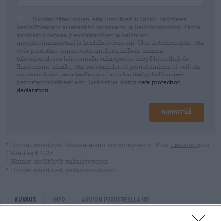
Suostun täten siihen, että Bierothek ® GmbH käsittelee
henkilötietojani asiakastilin luomiseksi ja hallinnoimiseksi. Tämä
asiakastili tarjoaa yleiskatsauksen ja hallinnan
myyntitoiminnastani ja henkilötiedoistani. Olen tietoinen siitä, että
voin peruuttaa tämän suostumuksen milloin tahansa
tulevaisuudessa lähettämällä sähköpostia shop@bierothek.de.
Ilmoitamme sinulle, että suostumuksesi peruuttaminen ei vaikuta
suostumuksesi perusteella suoritetun käsittelyn laillisuuteen
peruuttamishetkeen asti. Lisätietoja löytyy
data protection
declaration
Kiinnittää
* Hinnat sisältävät lakisääteisen arvonlisäveron. Plus
Laivaus
plus
Tallettaa
€ 0,25
* Hinnat sisältävät valmisteveron
* Hinnat sisältävät pakkausmaksun
Kuvaus
Info
Arvion perusteella
(0)