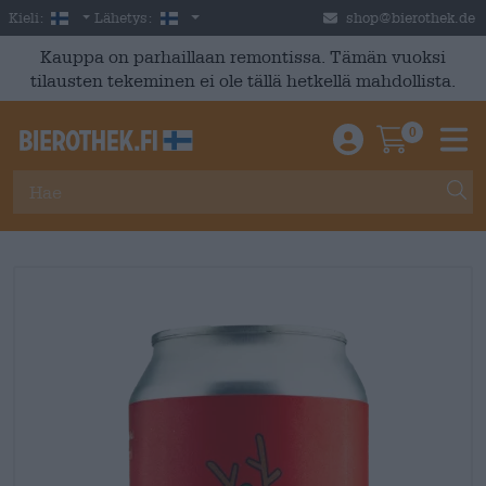
Skip to main content
Finnish
Suomi
Kieli:
Lähetys:
shop@bierothek.de
Kauppa on parhaillaan remontissa. Tämän vuoksi
tilausten tekeminen ei ole tällä hetkellä mahdollista.
0
Einloggen / An
Warenkor
M