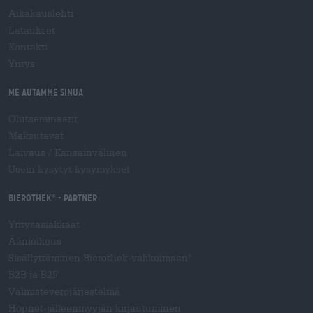
Aikakauslehti
Lataukset
Kontakti
Yritys
Me autamme sinua
Olutseminaarit
Maksutavat
Laivaus
/
Kansainvälinen
Usein kysytyt kysymykset
Bierothek
- Partner
®
Yritysasiakkaat
Äänioikeus
Sisällyttäminen Bierothek-valikoimaan
®
B2B ja B2F
Valmisteverojärjestelmä
Hopnet-jälleenmyyjän kirjautuminen