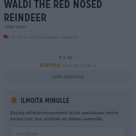
waldi the red nosed
reindeer
Lieber Waldi
Tuote ei ole tällä hetkellä saatavilla
€ 9,48
EINWEG
0,44 L VOI € 17,84 / L
Loppu varastosta
Ilmoita minulle
Kirjoita sähköpostiosoitteesi tähän saadaksesi tiedon
kerran heti, kun artikkeli on jälleen saatavilla.
Your Email