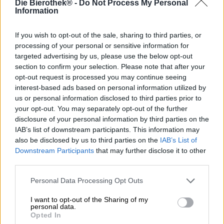
Die Bierothek® -
Do Not Process My Personal
Information
Heti kun viimeinen lämmin kesäpäivä on takana ja
ensimmäinen värikäs lehti on pudonnut puusta, alkaa
monelle joulusesonki. Päivästä toiseen supermarketin
If you wish to opt-out of the sale, sharing to third parties, or
valtaavat kiiltävän punaiset joulupukit, ja pian kauppojen
processing of your personal or sensitive information for
kaiuttimista soi iloiset joululaulut. Erityisen tarttuva biisi
targeted advertising by us, please use the below opt-out
hirvistä ei saa puuttua mistään joulusekalaista, ja se on
section to confirm your selection. Please note that after your
usein mukana jatkuvana tarttuvana kappaleena uuteen
opt-out request is processed you may continue seeing
vuoteen asti. Näppärä teksti kertoo porosta, jolla on
interest-based ads based on personal information utilized by
saksankielinen nimi ja jolla on erityinen kyky, jonka
us or personal information disclosed to third parties prior to
vuoksi lauman muut eläimet pilkaavat häntä. Ainakin
your opt-out. You may separately opt-out of the further
siihen päivään asti, jolloin hänen supervoimansa pelastaa
disclosure of your personal information by third parties on the
joulun valaisemalla tien Joulupukille ja maailman lapset
IAB’s list of downstream participants. This information may
saavat lahjansa paksusta sumusta huolimatta.
also be disclosed by us to third parties on the
IAB’s List of
Downstream Participants
that may further disclose it to other
Tämän klassikon (jota varmasti hyräilet muutaman
third parties.
seuraavan tunnin ajan) pohjalta Kölnin Lieber Waldi -
panimo on luonut jouluoluen ilman röyhelöitä. Heidän
Personal Data Processing Opt Outs
juhlava New England IPA:n nimi on Waldi the Red Nosed
Reindeer, ja sen etiketissä on Waldi, joka on pukeutunut
I want to opt-out of the Sharing of my
talvineuleisiin, joissa on sarvet ja kirkkaan punainen
personal data.
nenä. Sen takana on hieno olut, joka varmistaa
Opted In
ylenpalttisen joulutunnelman juhlallisella 6,8 %