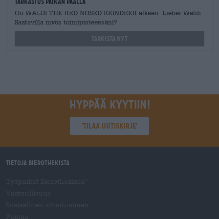
Tarkastus paikan päällä
On WALDI THE RED NOSED REINDEER alkaen Lieber Waldi
Saatavilla myös toimipisteessäni?
Tarkista nyt
Hyppää kyytiin!
'Tilaa uutiskirje'
Tietoja Bierothekista
Työpaikat Bierothekissa
®
Vastuullisuus
Sosiaalinen sitoutuminen
Painaa