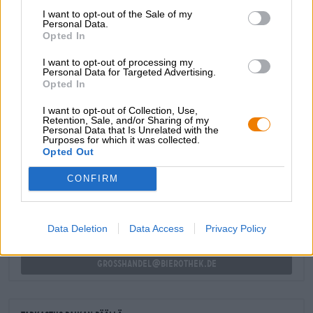
alkoholipitoisuudella ja uskomattoman viiden eri
I want to opt-out of the Sale of my
Personal Data.
humalalajikkeen voimalla.
Opted In
Hyvää joulua!
I want to opt-out of processing my
Personal Data for Targeted Advertising.
Opted In
I want to opt-out of Collection, Use,
Retention, Sale, and/or Sharing of my
Personal Data that Is Unrelated with the
ILMAINEN OLUTNEUVONTA
Purposes for which it was collected.
Onko sinulla kysyttävää tästä oluesta? Olemme täällä sinua
Opted Out
varten.
shop@bierothek.de
CONFIRM
kauppiaat tai ravintoloitsijat
Data Deletion
Data Access
Privacy Policy
Du willst größere Mengen günstiger einkaufen?
grosshandel@bierothek.de