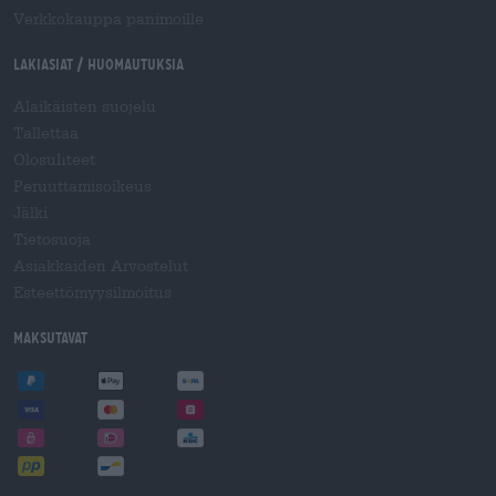
Verkkokauppa panimoille
Lakiasiat / Huomautuksia
Alaikäisten suojelu
Tallettaa
Olosuhteet
Peruuttamisoikeus
Jälki
Tietosuoja
Asiakkaiden Arvostelut
Esteettömyysilmoitus
Maksutavat