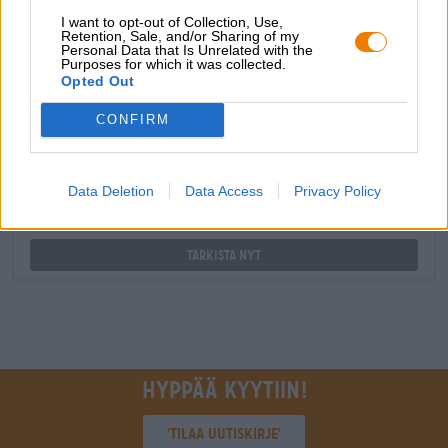
I want to opt-out of Collection, Use,
Retention, Sale, and/or Sharing of my
kauppiaat tai ravintoloitsijat
Personal Data that Is Unrelated with the
Purposes for which it was collected.
Du willst größere Mengen günstiger einkaufen?
Opted Out
grosshandel@bierothek.de
CONFIRM
Tarkastus paikan päällä
Data Deletion
Data Access
Privacy Policy
On Great Escape alkaen Buddelship Saatavilla myös
toimipisteessäni?
Tarkista nyt
Hyppää kyytiin!
'Tilaa uutiskirje'