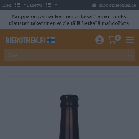
Skip to main content
Finnish
Suomi
Kieli:
Lähetys:
shop@bierothek.de
Kauppa on parhaillaan remontissa. Tämän vuoksi
tilausten tekeminen ei ole tällä hetkellä mahdollista.
0
Einloggen / An
Warenkor
M