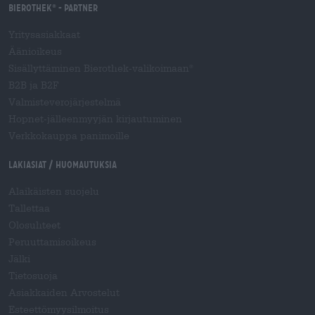
Bierothek
- Partner
®
Yritysasiakkaat
Äänioikeus
Sisällyttäminen Bierothek-valikoimaan
®
B2B ja B2F
Valmisteverojärjestelmä
Hopnet-jälleenmyyjän kirjautuminen
Verkkokauppa panimoille
Lakiasiat / Huomautuksia
Alaikäisten suojelu
Tallettaa
Olosuhteet
Peruuttamisoikeus
Jälki
Tietosuoja
Asiakkaiden Arvostelut
Esteettömyysilmoitus