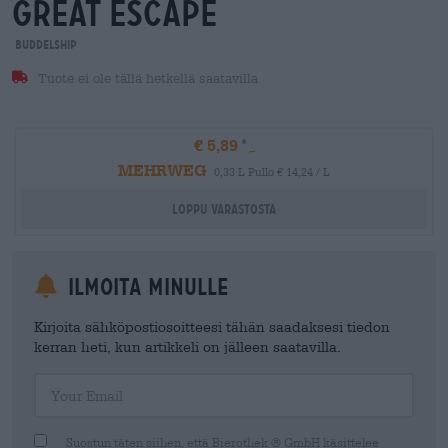
great escape
Buddelship
Tuote ei ole tällä hetkellä saatavilla
€ 5,89
MEHRWEG
0,33 L Pullo € 14,24 / L
Loppu varastosta
Ilmoita minulle
Kirjoita sähköpostiosoitteesi tähän saadaksesi tiedon
kerran heti, kun artikkeli on jälleen saatavilla.
Your Email
Suostun täten siihen, että Bierothek ® GmbH käsittelee