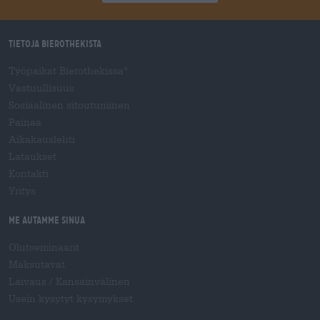
Tietoja Bierothekista
Työpaikat Bierothekissa
®
Vastuullisuus
Sosiaalinen sitoutuminen
Painaa
Aikakauslehti
Lataukset
Kontakti
Yritys
Me autamme sinua
Olutseminaarit
Maksutavat
Laivaus
/
Kansainvälinen
Usein kysytyt kysymykset