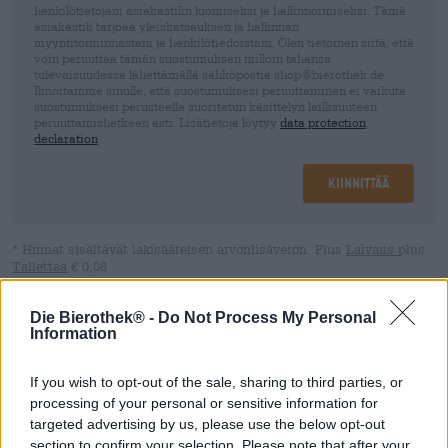
henkilötietojani asiakastilin luomiseksi ja hallinnoimiseksi. Tämä
asiakastili tarjoaa yleiskatsauksen ja hallinnan
myyntitoiminnastani ja henkilötiedoistani. Olen tietoinen siitä, että
voin peruuttaa tämän suostumuksen milloin tahansa
tulevaisuudessa lähettämällä sähköpostia shop@bierothek.de.
Ilmoitamme sinulle, että suostumuksesi peruuttaminen ei vaikuta
suostumuksesi perusteella suoritetun käsittelyn laillisuuteen
peruuttamishetkeen asti. Lisätietoja löytyy
data protection
declaration
Kiinnittää
* Hinnat sisältävät lakisääteisen arvonlisäveron. Plus
Laivaus
plus
Tallettaa
€ 0,08
* Hinnat sisältävät valmisteveron
* Hinnat sisältävät pakkausmaksun
Die Bierothek® -
Do Not Process My Personal
Information
Kuvaus
Info
Arvion perusteella
(0)
If you wish to opt-out of the sale, sharing to third parties, or
processing of your personal or sensitive information for
Haluaisin sanoa luonteeltaan pohjoismaista. Kuten
targeted advertising by us, please use the below opt-out
nimestä voi päätellä, tämä IPA tulee suoraan Pohjois-
section to confirm your selection. Please note that after your