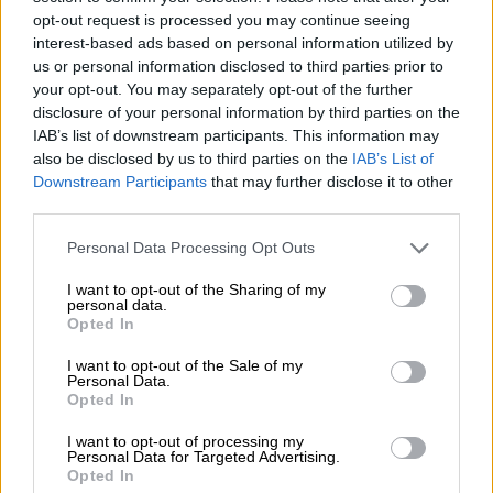
Saksasta. Tarkemmin sanottuna Hampuri-Stellingenistä.
opt-out request is processed you may continue seeing
Luonto on myös täällä edustettuna, kuten jokaisen
interest-based ads based on personal information utilized by
käsityöoluen kohdalla. Koska pulloon menee vain
us or personal information disclosed to third parties prior to
luonnollisia ainesosia kaikkialta maailmasta. Columbus-,
your opt-out. You may separately opt-out of the further
Chinook-, Mosaic- ja Amarillo-humalat tarjoavat
disclosure of your personal information by third parties on the
voimakkaan tuoksun, joka on sekä kukkainen että
IAB’s list of downstream participants. This information may
ananas- ja mango-tuoksu. Maun suhteen humalan
also be disclosed by us to third parties on the
IAB’s List of
monimuotoisuus avautuu alusta alkaen. Yhdistelmä
hienoja hedelmäisiä vivahteita, lievää mallasmakeutta
Downstream Participants
that may further disclose it to other
(British Pale Malt) ja tasapainoista katkeruutta
third parties.
täydentävät tasapainoisen humalan makua. Onneksi
panimomestari Simon Siemsglüß on purkanut teltansa
Personal Data Processing Opt Outs
Aasiassa ja keittää taas kotimaassaan. Muuten craft beer -
I want to opt-out of the Sharing of my
skeneltä olisi luultavasti evätty yksi tasapainoisimmista
personal data.
IPA:ista.
Opted In
I want to opt-out of the Sale of my
Personal Data.
Opted In
ILMAINEN OLUTNEUVONTA
Onko sinulla kysyttävää tästä oluesta? Olemme täällä sinua
I want to opt-out of processing my
varten.
Personal Data for Targeted Advertising.
shop@bierothek.de
Opted In