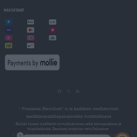
Maksutavat
Voimassa Bierothek
:n ja kaikkien osallistuvien
®
*
markkinapaikkapanimoiden toimituksissa
Kaikki hinnat sisältävät arvonlisäveron sekä takuumaksun ja
toimituskulut. Ilmainen toimitus vain Saksassa.
© 2026 Die Bierothek
on Bierothek GmbH:n tuote. Bierothek
on
®