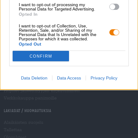
I want to opt-out of processing my
Olutseminaarit
Personal Data for Targeted Advertising.
Opted In
Maksutavat
Laivaus
/
Kansainvälinen
I want to opt-out of Collection, Use,
Usein kysytyt kysymykset
Retention, Sale, and/or Sharing of my
Personal Data that Is Unrelated with the
Purposes for which it was collected.
Bierothek
- Partner
®
Opted Out
Yritysasiakkaat
CONFIRM
Äänioikeus
Sisällyttäminen Bierothek-valikoimaan
®
B2B ja B2F
Data Deletion
Data Access
Privacy Policy
Valmisteverojärjestelmä
Hopnet-jälleenmyyjän kirjautuminen
Verkkokauppa panimoille
Lakiasiat / Huomautuksia
Alaikäisten suojelu
Tallettaa
Olosuhteet