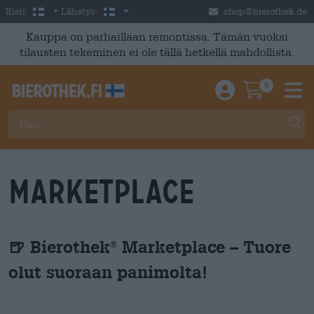
Skip to main content
Finnish
Suomi
Kieli:
Lähetys:
shop@bierothek.de
Kauppa on parhaillaan remontissa. Tämän vuoksi
tilausten tekeminen ei ole tällä hetkellä mahdollista.
0
Einloggen / An
Warenkor
M
Marketplace
🍺 Bierothek
Marketplace – Tuore
®
olut suoraan panimolta!