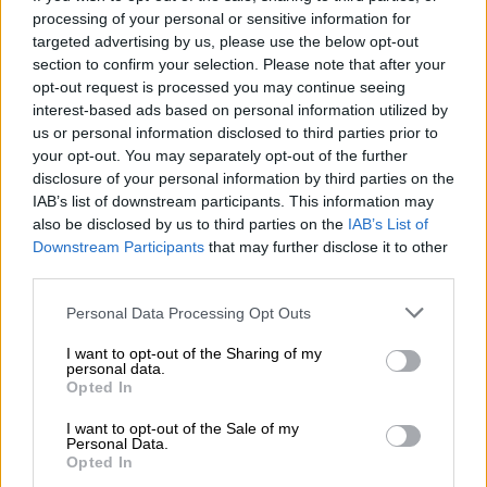
processing of your personal or sensitive information for
targeted advertising by us, please use the below opt-out
section to confirm your selection. Please note that after your
Hyppää kyytiin!
opt-out request is processed you may continue seeing
interest-based ads based on personal information utilized by
'Tilaa uutiskirje'
us or personal information disclosed to third parties prior to
your opt-out. You may separately opt-out of the further
disclosure of your personal information by third parties on the
IAB’s list of downstream participants. This information may
Tietoja Bierothekista
also be disclosed by us to third parties on the
IAB’s List of
Työpaikat Bierothekissa
®
Downstream Participants
that may further disclose it to other
Vastuullisuus
third parties.
Sosiaalinen sitoutuminen
Personal Data Processing Opt Outs
Painaa
Aikakauslehti
I want to opt-out of the Sharing of my
personal data.
Lataukset
Opted In
Kontakti
Yritys
I want to opt-out of the Sale of my
Personal Data.
Opted In
Me autamme sinua