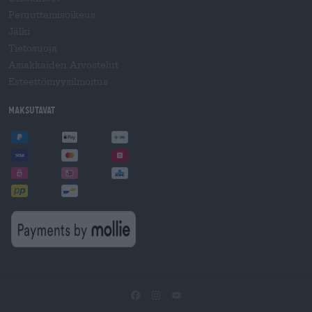
Peruuttamisoikeus
Jälki
Tietosuoja
Asiakkaiden Arvostelut
Esteettömyysilmoitus
Maksutavat