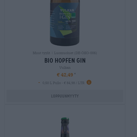
Muut tyylit | Luomuoluet (DE-ÖKO-006)
bio hopfen gin
Vulkan
€ 42,49
-
0,50 L Pullo - € 84,98 / LTR
Loppuunmyyty