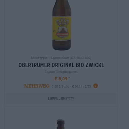
Muut tyylit | Luomuoluet (DE-ÖKO-006)
obertrumer original bio zwickl
Trumer Privatbrauerei
€ 5,09
MEHRWEG
0,50 L Pullo - € 10,18 / LTR
Loppuunmyyty