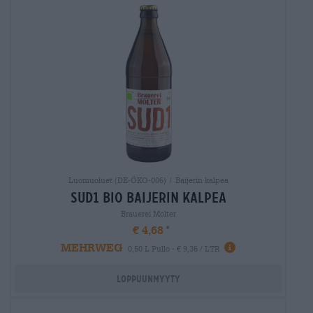
Luomuoluet (DE-ÖKO-006) | Baijerin kalpea
sud1 bio Baijerin kalpea
Brauerei Molter
€ 4,68
MEHRWEG
0,50 L Pullo - € 9,36 / LTR
Loppuunmyyty