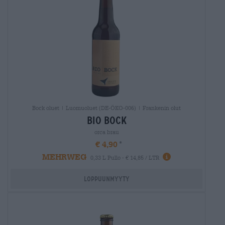
Bock oluet | Luomuoluet (DE-ÖKO-006) | Frankenin olut
bio bock
orca brau
€ 4,90
MEHRWEG
0,33 L Pullo - € 14,85 / LTR
Loppuunmyyty