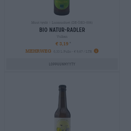
Muut tyylit | Luomuoluet (DE-ÖKO-006)
bio natur-radler
Vulkan
€ 3,19
MEHRWEG
0,33 L Pullo - € 9,67 / LTR
Loppuunmyyty