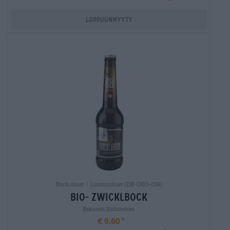
Loppuunmyyty
Bock oluet | Luomuoluet (DE-ÖKO-006)
bio- zwicklbock
Brauerei Hofstetten
€ 5,60