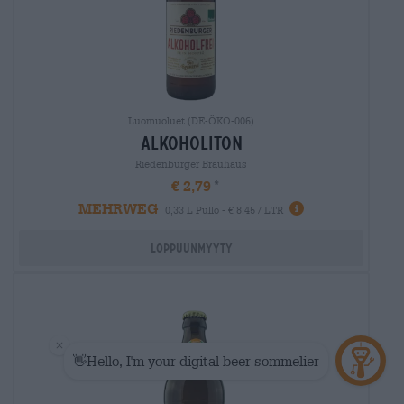
Luomuoluet (DE-ÖKO-006)
alkoholiton
Riedenburger Brauhaus
€ 2,79
MEHRWEG
0,33 L Pullo - € 8,45 / LTR
Loppuunmyyty