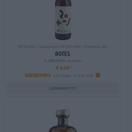
UK/US Ales | Luomuoluet (DE-ÖKO-006) | Frankenin olut
rotes
St. ERHARD®, orca brau
€ 4,39
MEHRWEG
0,33 L Pullo - € 13,30 / LTR
Loppuunmyyty