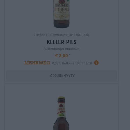
Pilsner | Luomuoluet (DE-ÖKO-006)
keller-pils
Riedenburger Brauhaus
€ 3,50
MEHRWEG
0,33 L Pullo - € 10,61 / LTR
Loppuunmyyty