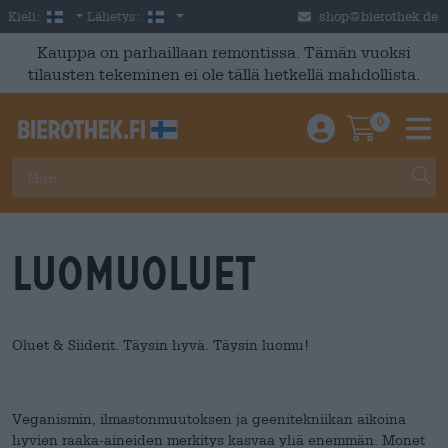
Skip to main content
Finnish
Suomi
Kieli:
Lähetys:
shop@bierothek.de
Kauppa on parhaillaan remontissa. Tämän vuoksi
tilausten tekeminen ei ole tällä hetkellä mahdollista.
0
Einloggen / An
Warenkor
M
Luomuoluet
Oluet & Siiderit. Täysin hyvä. Täysin luomu!
Veganismin, ilmastonmuutoksen ja geenitekniikan aikoina
hyvien raaka-aineiden merkitys kasvaa yhä enemmän. Monet