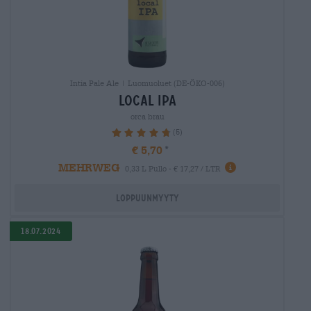
Intia Pale Ale | Luomuoluet (DE-ÖKO-006)
local ipa
orca brau
(5)
96%
€ 5,70
MEHRWEG
0,33 L Pullo - € 17,27 / LTR
Loppuunmyyty
18.07.2024