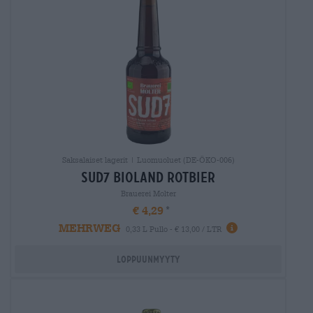
Saksalaiset lagerit | Luomuoluet (DE-ÖKO-006)
sud7 bioland rotbier
Brauerei Molter
€ 4,29
MEHRWEG
0,33 L Pullo - € 13,00 / LTR
Loppuunmyyty