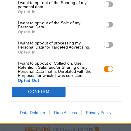
Loppuunmyyty
I want to opt-out of the Sharing of my
personal data.
Opted In
I want to opt-out of the Sale of my
Personal Data.
Opted In
I want to opt-out of processing my
Personal Data for Targeted Advertising.
Opted In
I want to opt-out of Collection, Use,
Retention, Sale, and/or Sharing of my
Personal Data that Is Unrelated with the
Purposes for which it was collected.
Opted Out
CONFIRM
Belgian olut | Tynnyrikypsytetyt oluet | Luomuoluet (DE-ÖKO-006) |
Monijyväinen olut
bio cuvée armand & gaston
Data Deletion
Data Access
Privacy Policy
Brouwerij 3 Fonteinen
€ 15,59
MEHRWEG
0,38 L Pullo - € 41,03 / LTR