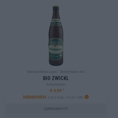
Kansainvälinen Lager | Monijyväinen olut
bio zwickl
Schladminger
€ 4,59
MEHRWEG
0,50 L Pullo - € 9,18 / LTR
Loppuunmyyty