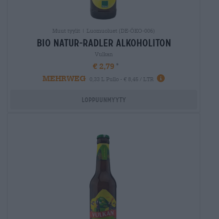
Muut tyylit | Luomuoluet (DE-ÖKO-006)
bio natur-radler alkoholiton
Vulkan
€ 2,79
MEHRWEG
0,33 L Pullo - € 8,45 / LTR
Loppuunmyyty