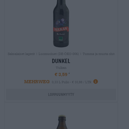
Saksalaiset lagerit | Luomuoluet (DE-ÖKO-006) | Tumma ja musta olut
dunkel
Vulkan
€ 3,59
MEHRWEG
0,33 L Pullo - € 10,88 / LTR
Loppuunmyyty