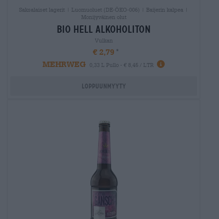
Saksalaiset lagerit | Luomuoluet (DE-ÖKO-006) | Baijerin kalpea |
Monijyväinen olut
bio hell alkoholiton
Vulkan
€ 2,79
MEHRWEG
0,33 L Pullo - € 8,45 / LTR
Loppuunmyyty