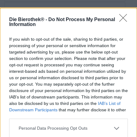
Die Bierothek® -
Do Not Process My Personal
Information
If you wish to opt-out of the sale, sharing to third parties, or
processing of your personal or sensitive information for
targeted advertising by us, please use the below opt-out
section to confirm your selection. Please note that after your
opt-out request is processed you may continue seeing
interest-based ads based on personal information utilized by
us or personal information disclosed to third parties prior to
your opt-out. You may separately opt-out of the further
disclosure of your personal information by third parties on the
Muut tyylit | Luomuoluet (DE-ÖKO-006) | Tumma ja musta olut |
Frucht- | Kräuter- | Und gewürzbiere
IAB’s list of downstream participants. This information may
bière d’hiver
also be disclosed by us to third parties on the
IAB’s List of
Downstream Participants
that may further disclose it to other
Blue Coast
third parties.
€ 5,79
EINWEG
0,33 L Pullo - € 17,55 / LTR
Personal Data Processing Opt Outs