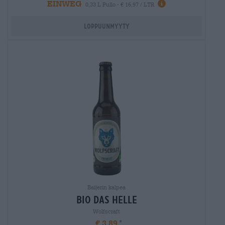
EINWEG
0,33 L Pullo - € 16,97 / LTR
Loppuunmyyty
Baijerin kalpea
bio das helle
Wolfscraft
€ 3,89