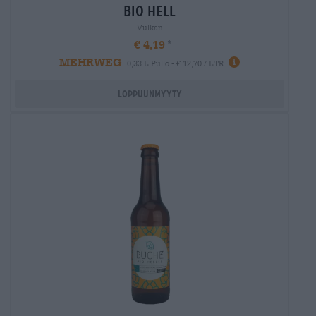
bio hell
Vulkan
€ 4,19
MEHRWEG
0,33 L Pullo - € 12,70 / LTR
Loppuunmyyty