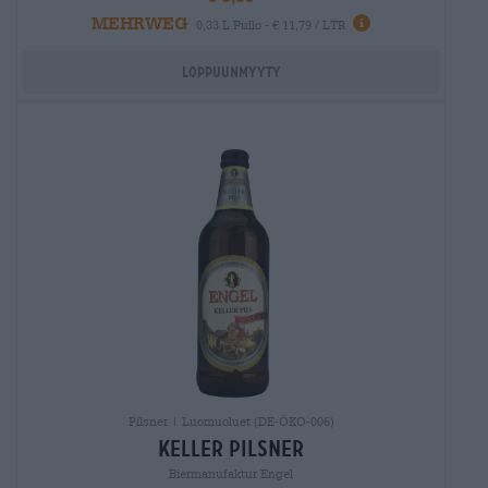
MEHRWEG
0,33 L Pullo - € 11,79 / LTR
Loppuunmyyty
Pilsner | Luomuoluet (DE-ÖKO-006)
keller Pilsner
Biermanufaktur Engel