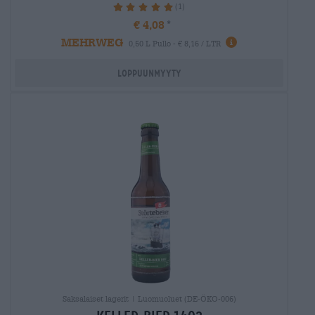
(1)
100%
€ 4,08
MEHRWEG
0,50 L Pullo - € 8,16 / LTR
Loppuunmyyty
Saksalaiset lagerit | Luomuoluet (DE-ÖKO-006)