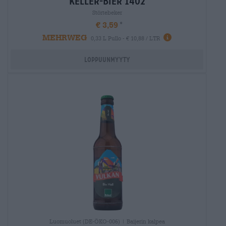
keller-bier 1402
Störtebeker
€ 3,59
MEHRWEG
0,33 L Pullo - € 10,88 / LTR
Loppuunmyyty
Luomuoluet (DE-ÖKO-006) | Baijerin kalpea