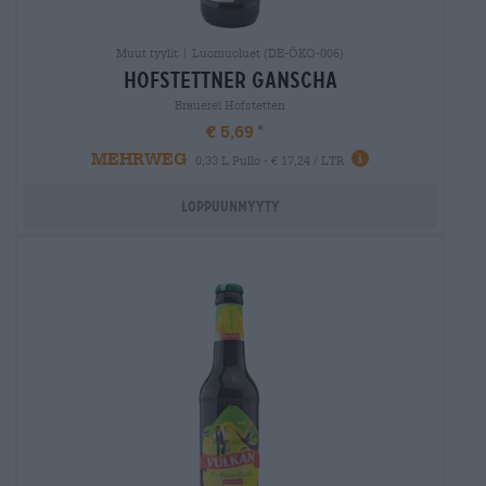
Muut tyylit | Luomuoluet (DE-ÖKO-006)
hofstettner ganscha
Brauerei Hofstetten
€ 5,69
MEHRWEG
0,33 L Pullo - € 17,24 / LTR
Loppuunmyyty