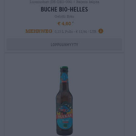
Luomuoluet (DE-ÖKO-006) | Baijerin kalpea
buche bio-helles
Gehölz Bräu
€ 4,60
MEHRWEG
0,33 L Pullo - € 13,94 / LTR
Loppuunmyyty