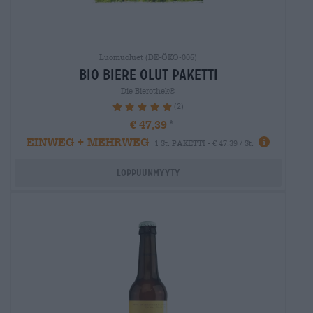
Luomuoluet (DE-ÖKO-006)
bio biere Olut paketti
Die Bierothek®
(2)
100%
€ 47,39
EINWEG + MEHRWEG
1 St. PAKETTI - € 47,39 / St.
Loppuunmyyty