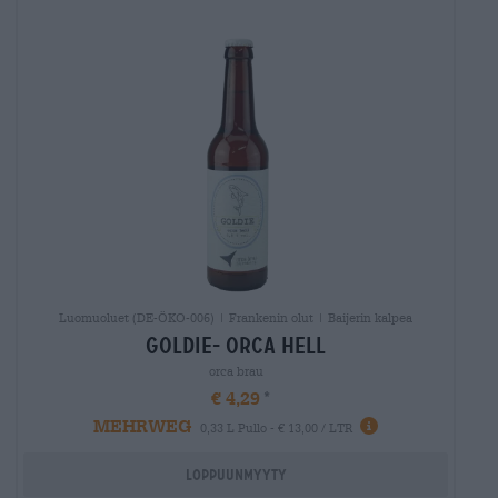
Luomuoluet (DE-ÖKO-006) | Frankenin olut | Baijerin kalpea
goldie- orca hell
orca brau
€ 4,29
MEHRWEG
0,33 L Pullo - € 13,00 / LTR
Loppuunmyyty