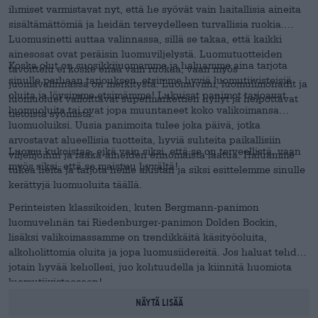
ihmiset varmistavat nyt, että he syövät vain haitallisia aineita
sisältämättömiä ja heidän terveydelleen turvallisia ruokia.
Luomusinetti auttaa valinnassa, sillä se takaa, että kaikki
ainesosat ovat peräisin luomuviljelystä. Luomutuotteiden
Koska olut on suosikkijuomamme ja haluamme aina tarjota
tavoittelu ei koske enää vain ruokaa, vaan myös
sinulle parhaan tarjouksen, etsimme hyviä luomutiivisteisiä
juomavalinnassa on merkitystä. Luomuviini, luomulimonadit ja
oluita ja löysimme etsimämme! Lukuisat panimot tarjoavat
luomuoluet valloittavat supermarkettien hyllyt ja helpottavat
luomuoluita tai ovat jopa muuntaneet koko valikoimansa
tietoista syömistä.
luomuoluiksi. Uusia panimoita tulee joka päivä, jotka
arvostavat alueellisia tuotteita, hyviä suhteita paikallisiin
Luomu kukoistaa, eikä vain siksi, että se on terveellistä, vaan
viljelijöihin ja raaka-aineiden erinomaista laatua. Haluamme
myös siksi, että se maistuu hyvältä!
tukea heitä ja tarjota heille alustan ja siksi esittelemme sinulle
kerättyjä luomuoluita täällä.
Perinteisten klassikoiden, kuten Bergmann-panimon
luomuvehnän tai Riedenburger-panimon Dolden Bockin,
lisäksi valikoimassamme on trendikkäitä käsityöoluita,
alkoholittomia oluita ja jopa luomusiidereitä. Jos haluat tehdä
jotain hyvää kehollesi, juo kohtuudella ja kiinnitä huomiota
luomutiivisteeseen!
Näytä lisää