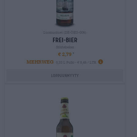
Luomuoluet (DE-ÖKO-006)
frei-bier
Störtebeker
€ 2,79
MEHRWEG
0,33 L Pullo - € 8,45 / LTR
Loppuunmyyty