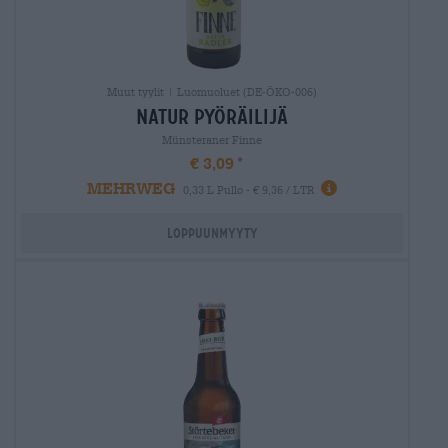
Muut tyylit | Luomuoluet (DE-ÖKO-006)
natur Pyöräilijä
Münsteraner Finne
€ 3,09
MEHRWEG
0,33 L Pullo - € 9,36 / LTR
Loppuunmyyty