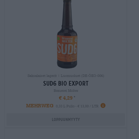
Saksalaiset lagerit | Luomuoluet (DE-ÖKO-006)
sud6 bio export
Brauerei Molter
€ 4,29
MEHRWEG
0,33 L Pullo - € 13,00 / LTR
Loppuunmyyty