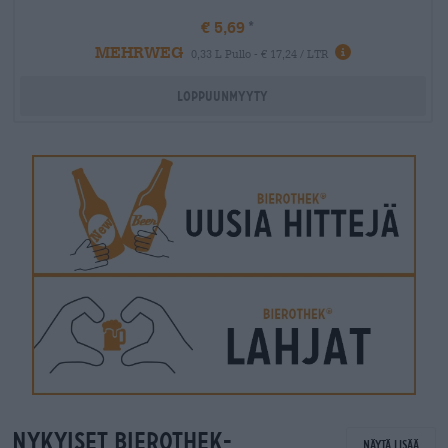
€ 5,69
MEHRWEG
0,33 L Pullo - € 17,24 / LTR
Loppuunmyyty
Nykyiset Bierothek-
Näytä lisää