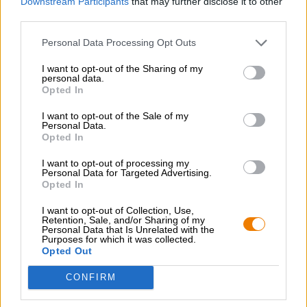
Downstream Participants
that may further disclose it to other
Porter ja Stout
third parties.
peel the darkness - imperial stout
Personal Data Processing Opt Outs
Munich Brew Mafia
€ 8,09
I want to opt-out of the Sharing of my
personal data.
MEHRWEG
0,50 L Pullo - € 16,18 / LTR
Opted In
Loppuunmyyty
I want to opt-out of the Sale of my
Personal Data.
Opted In
I want to opt-out of processing my
Personal Data for Targeted Advertising.
Opted In
I want to opt-out of Collection, Use,
Retention, Sale, and/or Sharing of my
Personal Data that Is Unrelated with the
Purposes for which it was collected.
Opted Out
CONFIRM