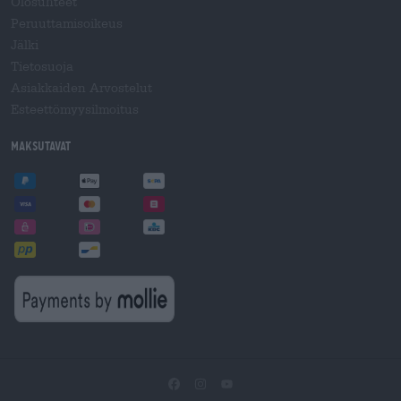
Olosuhteet
Peruuttamisoikeus
Jälki
Tietosuoja
Asiakkaiden Arvostelut
Esteettömyysilmoitus
Maksutavat