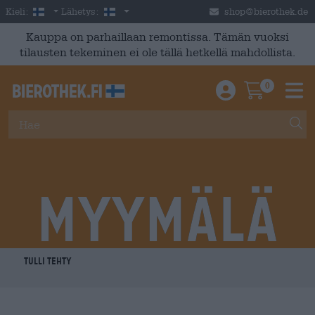
Skip to main content
Finnish
Suomi
Kieli:
Lähetys:
shop@bierothek.de
Kauppa on parhaillaan remontissa. Tämän vuoksi
tilausten tekeminen ei ole tällä hetkellä mahdollista.
0
Einloggen / An
Warenkor
M
Myymälä
TULLI TEHTY
on