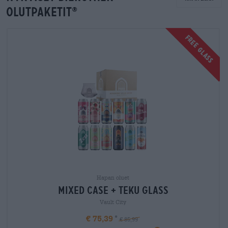
olutpaketit
®
FREE GLASS
Hapan oluet
mixed case + teku glass
Vault City
€ 75,39
€ 85,99