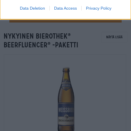
Data Deletion
Data Access
Privacy Policy
Nykyinen Bierothek
®
Näytä lisää
Beerfluencer
-paketti
®