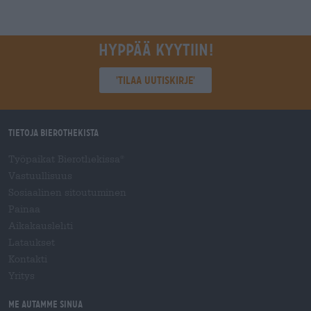
Hyppää kyytiin!
'Tilaa uutiskirje'
Tietoja Bierothekista
Työpaikat Bierothekissa
®
Vastuullisuus
Sosiaalinen sitoutuminen
Painaa
Aikakauslehti
Lataukset
Kontakti
Yritys
Me autamme sinua