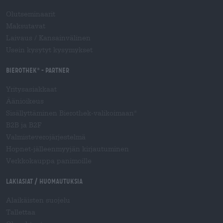
Olutseminaarit
Maksutavat
Laivaus
/
Kansainvälinen
Usein kysytyt kysymykset
Bierothek
- Partner
®
Yritysasiakkaat
Äänioikeus
Sisällyttäminen Bierothek-valikoimaan
®
B2B ja B2F
Valmisteverojärjestelmä
Hopnet-jälleenmyyjän kirjautuminen
Verkkokauppa panimoille
Lakiasiat / Huomautuksia
Alaikäisten suojelu
Tallettaa