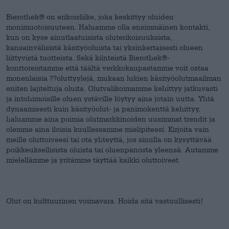
Bierothek® on erikoisliike, joka keskittyy oluiden
monimuotoisuuteen. Haluamme olla ensimmäinen kontakti,
kun on kyse ainutlaatuisista oluterikoisuuksista,
kansainvälisistä käsityöoluista tai yksinkertaisesti olueen
liittyvistä tuotteista. Sekä kiinteistä Bierothek®-
konttoreistamme että täältä verkkokaupastamme voit ostaa
monenlaisia ??oluttyylejä, mukaan lukien käsityöolutmaailman
eniten lajiteltuja oluita. Olutvalikoimamme kehittyy jatkuvasti
ja intohimoisille oluen ystäville löytyy aina jotain uutta. Yhtä
dynaamisesti kuin käsityöolut- ja panimokenttä kehittyy,
haluamme aina poimia olutmarkkinoiden uusimmat trendit ja
olemme aina iloisia kuullessamme mielipiteesi. Kirjoita vain
meille oluttoiveesi tai ota yhteyttä, jos sinulla on kysyttävää
poikkeuksellisista oluista tai oluenpanosta yleensä. Autamme
mielellämme ja yritämme täyttää kaikki oluttoiveet.
Olut on kulttuurinen voimavara. Hoida sitä vastuullisesti!