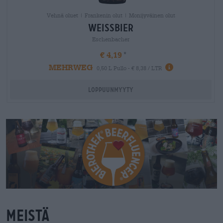
Vehnä oluet | Frankenin olut | Monijyväinen olut
weissbier
Eschenbacher
€ 4,19
MEHRWEG
0,50 L Pullo - € 8,38 / LTR
Loppuunmyyty
Meistä