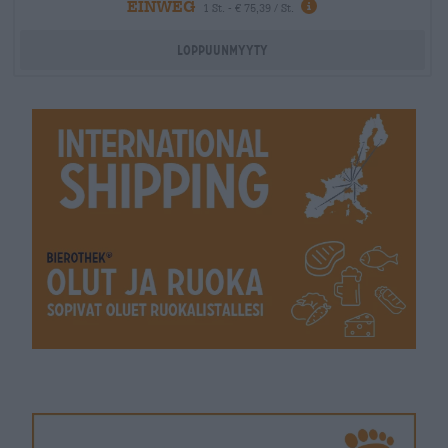
EINWEG
1 St. - € 75,39 / St.
Loppuunmyyty