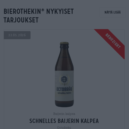
Bierothekin
nykyiset
®
Näytä lisää
tarjoukset
n
parhaillaa
Reduziert
22.05.2026
.
remontissa
Baijerin kalpea
schnelles Baijerin kalpea
Octobräu